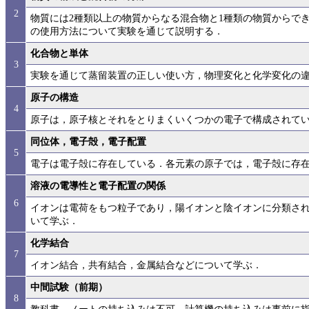
2
物質には2種類以上の物質からなる混合物と1種類の物質からで
の使用方法について実験を通じて説明する．
化合物と単体
3
実験を通じて蒸留装置の正しい使い方，物理変化と化学変化の
原子の構造
4
原子は，原子核とそれをとりまくいくつかの電子で構成されて
同位体，電子殻，電子配置
5
電子は電子殻に存在している．各元素の原子では，電子殻に存
溶液の電導性と電子配置の関係
6
イオンは電荷をもつ粒子であり，陽イオンと陰イオンに分類さ
いて学ぶ．
化学結合
7
イオン結合，共有結合，金属結合などについて学ぶ．
中間試験（前期）
8