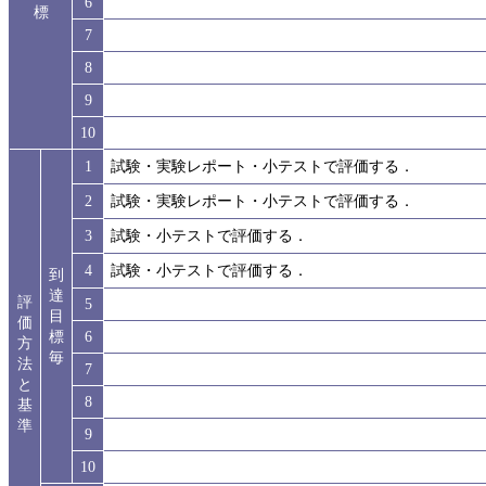
6
標
7
8
9
10
1
試験・実験レポート・小テストで評価する．
2
試験・実験レポート・小テストで評価する．
3
試験・小テストで評価する．
4
試験・小テストで評価する．
到
達
評
5
目
価
標
6
方
毎
法
7
と
8
基
準
9
10