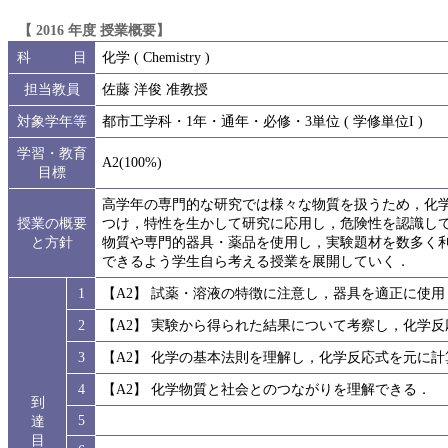
【 2016 年度 授業概要】
科 目
化学 ( Chemistry )
担当教員
佐藤 洋俊 准教授
対象学年等
都市工学科・1年・通年・必修・3単位 ( 学修単位I )
学習・教育
A2(100%)
目標
高学年の専門的な研究では様々な物質を扱うため，化
授業の概要
つけ，特性を生かして研究に応用し，危険性を認識し
と方針
物質や専門的器具・薬品を使用し，実験題材を数多く
できるよう学生自ら考える授業を展開していく．
1
【A2】 試薬・溶液の特徴に注意し，器具を適正に使
2
【A2】 実験から得られた結果について考察し，化学
3
【A2】 化学の基本法則を理解し，化学反応式を元に
4
【A2】 化学物質と社会とのつながりを理解できる．
到
5
達
目