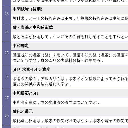
酸や塩基は，水溶液中で水素イオンや水酸化物イオンを生じる
中間試験（後期）
23
教科書，ノートの持ち込みは不可，計算機の持ち込みは事前に
酸・塩基と中和反応式
24
酸と塩基が反応して，互いにその性質を打ち消すことを中和と
中和滴定
25
濃度既知の塩基（酸）を用いて，濃度未知の酸（塩基）の濃度
ついても学び，身の回りの実試料分析へ適用する．
pHと水素イオン濃度
26
水溶液の酸性，アルカリ性は，水素イオン指数によって表される
度との関係を実験を通じて学ぶ．
中和反応とpH
27
中和滴定曲線，塩の水溶液の液性について学ぶ．
酸化と還元
28
酸化還元反応は，酸素の授受だけではなく，水素や電子の授受