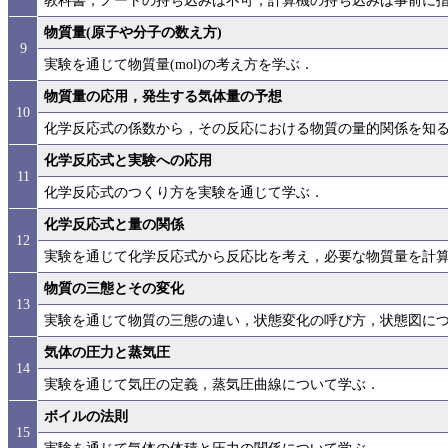
教科書，ノートの持ち込みは不可，計算機の持ち込みは事前に
物質量(原子や分子の数え方)
9
実験を通じて物質量(mol)の考え方を学ぶ．
物質量の応用，発生する気体量の予想
10
化学反応式の係数から，その反応における物質の量的関係を知
化学反応式と実験への応用
11
化学反応式のつくり方を実験を通じて学ぶ．
化学反応式と量の関係
12
実験を通じて化学反応式から反応比を考え，必要な物質量を計
物質の三態とその変化
13
実験を通じて物質の三態の違い，状態変化の呼び方，状態図に
気体の圧力と蒸気圧
14
実験を通じて気圧の定義，蒸気圧曲線について学ぶ．
ボイルの法則
15