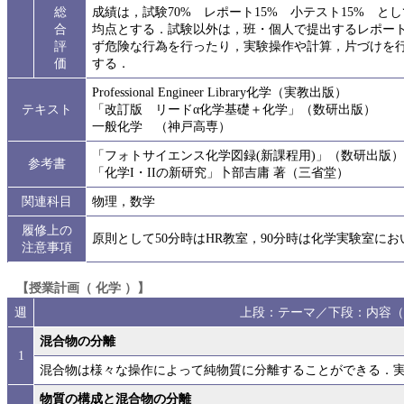
総
成績は，試験70% レポート15% 小テスト15% 
合
均点とする．試験以外は，班・個人で提出するレポート
評
ず危険な行為を行ったり，実験操作や計算，片づけを行
価
する．
Professional Engineer Library化学（実教出版）
テキスト
「改訂版 リードα化学基礎＋化学」（数研出版）
一般化学 （神戸高専）
「フォトサイエンス化学図録(新課程用)」（数研出版）
参考書
「化学I・IIの新研究」卜部吉庸 著（三省堂）
関連科目
物理，数学
履修上の
原則として50分時はHR教室，90分時は化学実験室にお
注意事項
【授業計画（ 化学 ）】
週
上段：テーマ／下段：内容（
混合物の分離
1
混合物は様々な操作によって純物質に分離することができる．
物質の構成と混合物の分離