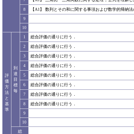
8
【A1】 数列とその和に関する事項および数学的帰納
9
10
1
総合評価の通りに行う．
2
総合評価の通りに行う．
3
総合評価の通りに行う．
4
総合評価の通りに行う．
到
達
5
総合評価の通りに行う．
評
目
価
6
総合評価の通りに行う．
標
方
毎
法
7
総合評価の通りに行う．
と
基
8
総合評価の通りに行う．
準
9
10
総