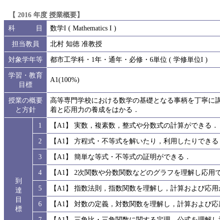
【 2016 年度 授業概要】
科 目
数学I ( Mathematics I )
担当教員
北村 知徳 准教授
対象学年等
都市工学科・1年・通年・必修・6単位 ( 学修単位I )
学習・教育
A1(100%)
目標
授業の概要
高等専門学校における数学の基礎となる事柄を丁寧に
と方針
着と応用力の養成をはかる．
1
【A1】 実数，複素数，整式や分数式の計算ができる．
2
【A1】 方程式・不等式を解いたり，利用したりできる
3
【A1】 簡単な等式・不等式の証明ができる．
4
【A1】 2次関数や分数関数などのグラフを理解し応用
到
5
【A1】 指数法則，指数関数を理解し，計算および応
達
目
6
【A1】 対数の定義，対数関数を理解し，計算および
標
7
【A1】 三角比・三角関数に関する定理，公式を理解