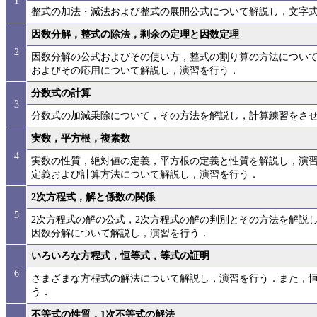
1
整式の加法・減法および整式の展開公式について解説し，文字
因数分解，整式の除法，剰余の定理と因数定理
2
因数分解の公式およびその使い方，整式の割り算の方法につい
およびその応用について解説し，演習を行う．
分数式の計算
3
分数式の加減乗除について，その方法を解説し，計算練習をさ
実数，平方根，複素数
4
実数の性質，絶対値の定義，平方根の定義と性質を解説し，演
定義および計算方法について解説し，演習を行う．
2次方程式，解と係数の関係
5
2次方程式の解の公式，2次方程式の解の判別とその方法を解説
因数分解について解説し，演習を行う．
いろいろな方程式，恒等式，等式の証明
6
さまざまな方程式の解法について解説し，演習を行う．また，
う．
不等式の性質，1次不等式の解法