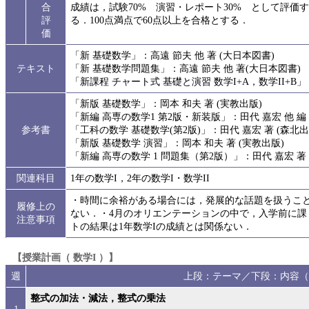
合
成績は，試験70% 演習・レポート30% として評
評
る．100点満点で60点以上を合格とする．
価
「新 基礎数学」：高遠 節夫 他 著 (大日本図書)
テキスト
「新 基礎数学問題集」：高遠 節夫 他 著(大日本図書)
「新課程 チャート式 基礎と演習 数学I+A，数学II+B」
「新版 基礎数学」：岡本 和夫 著 (実教出版)
「新編 高専の数学1 第2版・新装版」：田代 嘉宏 他 編 
参考書
「工科の数学 基礎数学(第2版)」：田代 嘉宏 著 (森北出
「新版 基礎数学 演習」：岡本 和夫 著 (実教出版)
「新編 高専の数学 1 問題集（第2版）」：田代 嘉宏 著 
関連科目
1年の数学I，2年の数学I・数学II
・時間に余裕がある場合には，発展的な話題を扱うこ
履修上の
ない．・4月のオリエンテーションの中で，入学前に
注意事項
トの結果は1年数学Iの成績とは関係ない．
【授業計画（ 数学I ）】
週
上段：テーマ／下段：内容（
整式の加法・減法，整式の乗法