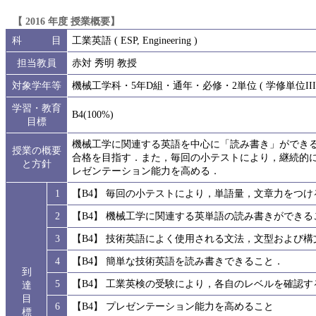
【 2016 年度 授業概要】
科 目
工業英語 ( ESP, Engineering )
担当教員
赤対 秀明 教授
対象学年等
機械工学科・5年D組・通年・必修・2単位 ( 学修単位III 
学習・教育
B4(100%)
目標
機械工学に関連する英語を中心に「読み書き」ができ
授業の概要
合格を目指す．また，毎回の小テストにより，継続的
と方針
レゼンテーション能力を高める．
1
【B4】 毎回の小テストにより，単語量，文章力をつけ
2
【B4】 機械工学に関連する英単語の読み書きができる
3
【B4】 技術英語によく使用される文法，文型および
4
【B4】 簡単な技術英語を読み書きできること．
到
5
【B4】 工業英検の受験により，各自のレベルを確認
達
目
6
【B4】 プレゼンテーション能力を高めること
標