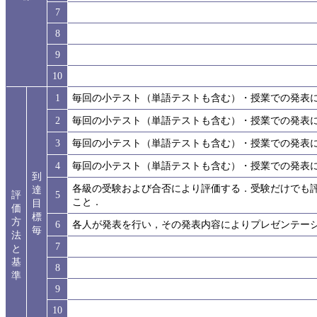
7
8
9
10
1
毎回の小テスト（単語テストも含む）・授業での発表
2
毎回の小テスト（単語テストも含む）・授業での発表
3
毎回の小テスト（単語テストも含む）・授業での発表
4
毎回の小テスト（単語テストも含む）・授業での発表
到
各級の受験および合否により評価する．受験だけでも
達
評
5
こと．
目
価
標
方
6
各人が発表を行い，その発表内容によりプレゼンテー
毎
法
7
と
基
8
準
9
10