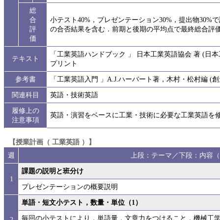
総
合
小テスト40%，プレゼンテーション30%，提出物30
評
の合否結果を含む．前期と後期の平均点で最終総合評価を
価
「工業英語ハンドブック 」 日本工業英語協会 著 (日
テキスト
プリント
参考書
「工業英語入門 」A.J.ハーバート著，木村・松村編 (
関連科目
英語・技術英語
履修上の
英語・演習をベースに工業・技術に必要な工業英語を
注意事項
【授業計画（ 工業英語 ）】
週
上段：テーマ／下段：内容（
課題の説明と班分け
1
プレゼンテーションの概要説明
単語・短文小テスト，数量・単位（1）
毎回の小テストにより，単語量，文章力をつけること．機械工
2