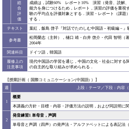
総
成績は，試験60% レポート10% 演習（発音、読解
合
能力を身につけるため，レポート，演習の評価を重視
評
験の平均点を評価対象とする．演習・レポート（課題）
価
する．
テキスト
葉紅，飯島 啓子『対話でたのしむ中国語－初級編－』駿
松岡榮志（主幹），樋口 靖・白井 啓介・代田 智明（
参考書
2004年
関連科目
ドイツ語，韓国語
履修上の
現代中国語の学習を通じ，中国の文化・社会に対する
注意事項
の自主的な取り組みが求められる．
【授業計画（ 国際コミュニケーション(中国語) ）】
週
上段：テーマ／下段：内容（
概要
1
本講義の方針・目標・内容・評価方法の説明，および同説明に
発音練習1 単母音，声調
2
単母音と声調（四声）の発声法・アルファベットによる表記法