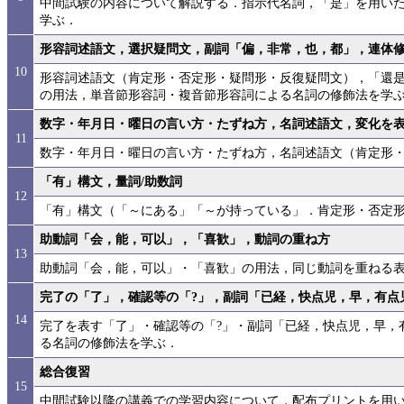
中間試験の内容について解説する．指示代名詞，「是」を用い
学ぶ．
形容詞述語文，選択疑問文，副詞「偏，非常，也，都」，連体修飾
10
形容詞述語文（肯定形・否定形・疑問形・反復疑問文），「還
の用法，単音節形容詞・複音節形容詞による名詞の修飾法を学
数字・年月日・曜日の言い方・たずね方，名詞述語文，変化を
11
数字・年月日・曜日の言い方・たずね方，名詞述語文（肯定形
「有」構文，量詞/助数詞
12
「有」構文（「～にある」「～が持っている」．肯定形・否定形
助動詞「会，能，可以」，「喜歓」，動詞の重ね方
13
助動詞「会，能，可以」・「喜歓」の用法，同じ動詞を重ねる
完了の「了」，確認等の「?」，副詞「已経，快点児，早，有点児
14
完了を表す「了」・確認等の「?」・副詞「已経，快点児，早，
る名詞の修飾法を学ぶ．
総合復習
15
中間試験以降の講義での学習内容について，配布プリントを用