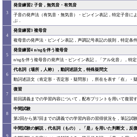
発音練習2 子音，無気音・有気音
3
子音の発声法（有気音・無気音）・ピンイン表記，特定子音によ
ぶ．
発音練習3 複母音
4
複母音の発声法・ピンイン表記，声調記号表記の規則，特定条件
発音練習4 n/ngを伴う複母音
5
n/ngを伴う複母音の発声法・ピンイン表記，「アル化音」，特
代名詞（場所，人称），動詞述語文，特殊疑問文
6
動詞述語文（肯定形・否定形・疑問形），所在を表す「在」・疑
復習
7
前回講義までの学習内容について，配布プリントを用いて復習
中間試験
8
第2回から第7回までの講義での学習内容の習得状況を，筆記試
中間試験の解説，代名詞（もの），「是」を用いた判断文，反
9