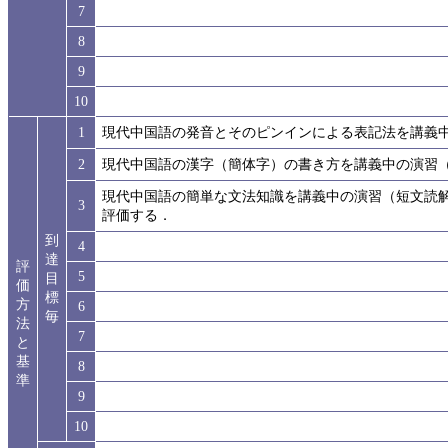
7
8
9
10
1
現代中国語の発音とそのピンインによる表記法を講義
2
現代中国語の漢字（簡体字）の書き方を講義中の演習
現代中国語の簡単な文法知識を講義中の演習（短文読
3
評価する．
到
4
達
評
5
目
価
標
方
6
毎
法
7
と
基
8
準
9
10