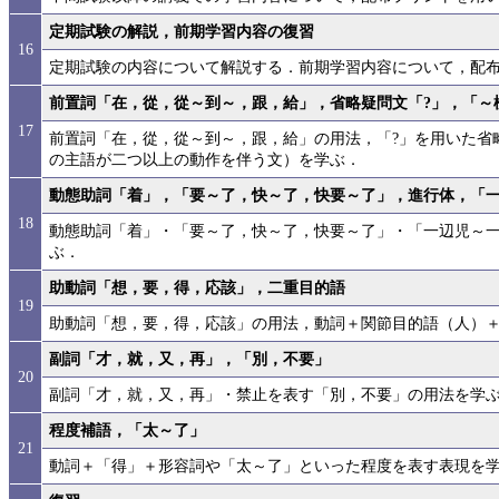
定期試験の解説，前期学習内容の復習
16
定期試験の内容について解説する．前期学習内容について，配
前置詞「在，從，從～到～，跟，給」，省略疑問文「?」，「～
17
前置詞「在，從，從～到～，跟，給」の用法，「?」を用いた省
の主語が二つ以上の動作を伴う文）を学ぶ．
動態助詞「着」，「要～了，快～了，快要～了」，進行体，「
18
動態助詞「着」・「要～了，快～了，快要～了」・「一辺児～
ぶ．
助動詞「想，要，得，応該」，二重目的語
19
助動詞「想，要，得，応該」の用法，動詞＋関節目的語（人）
副詞「才，就，又，再」，「別，不要」
20
副詞「才，就，又，再」・禁止を表す「別，不要」の用法を学
程度補語，「太～了」
21
動詞＋「得」＋形容詞や「太～了」といった程度を表す表現を