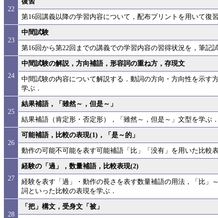
復習
22
第16回講義以降の学習内容について，配布プリントを用いて復
中間試験
23
第16回から第22回までの講義での学習内容の習得状況を，筆記
中間試験の解説，方向補語，形容詞の重ね方，存現文
24
中間試験の内容について解説する．動詞の方向・方向性を示す
学ぶ．
結果補語，「雖然～，但是～」
25
結果補語（肯定形・否定形），「雖然～，但是～」文型を学ぶ
可能補語，比較の表現(1)，「是～的」
26
動作の可能不可能を表す可能補語「比」「没有」を用いた比較
経験の「過」，数量補語，比較表現(2)
27
経験を表す「過」・動作の長さを表す数量補語の用法，「比」～
詞といった比較の表現を学ぶ．
「把」構文，受身文「被」
28