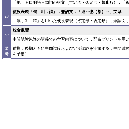
「把」＋目的語＋動詞の構文（肯定形・否定形・禁止形），「
使役表現「讓，叫，請」，兼語文，「連～也（都）～」文系
29
「讓，叫，請」を用いた使役表現（肯定形・否定形），兼語文
総合復習
30
中間試験以降の講義での学習内容について，配布プリントを用
備
前期，後期ともに中間試験および定期試験を実施する．中間試
考
を予定）．