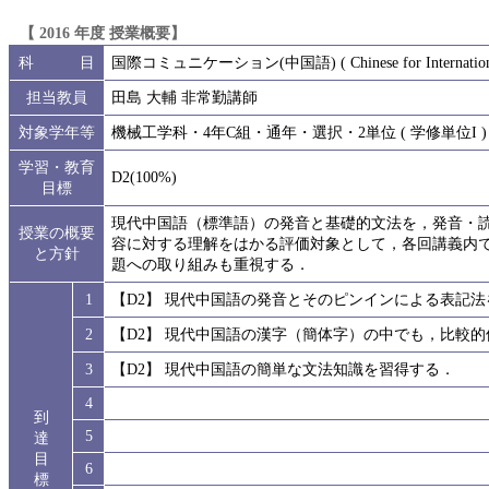
【 2016 年度 授業概要】
科 目
国際コミュニケーション(中国語) ( Chinese for International
担当教員
田島 大輔 非常勤講師
対象学年等
機械工学科・4年C組・通年・選択・2単位 ( 学修単位I )
学習・教育
D2(100%)
目標
現代中国語（標準語）の発音と基礎的文法を，発音・
授業の概要
容に対する理解をはかる評価対象として，各回講義内
と方針
題への取り組みも重視する．
1
【D2】 現代中国語の発音とそのピンインによる表記
2
【D2】 現代中国語の漢字（簡体字）の中でも，比較
3
【D2】 現代中国語の簡単な文法知識を習得する．
4
到
5
達
目
6
標