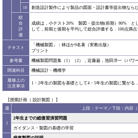
10
創造設計製作により製品の図面・設計書等提出物なら
総
合
成績は，小テスト20% 製図・提出物(前期）80% と
評
して，前期と後期を平均して総合評価する．100点満点
価
「機械製図」：林ほか9名著（実教出版）
テキスト
プリント
参考書
機械製図問題集（1）（2），近藤巌，池田洋一（パワ
関連科目
機械設計・機構学
履修上の
1・2年生の製図を基礎として4・5年生の製図に繋がる
注意事項
【授業計画（ 設計製図 ）】
週
上段：テーマ／下段：内容（
2年生までの総復習演習問題
1
ガイダンス・製図の基礎の学習
歯車製図の説明