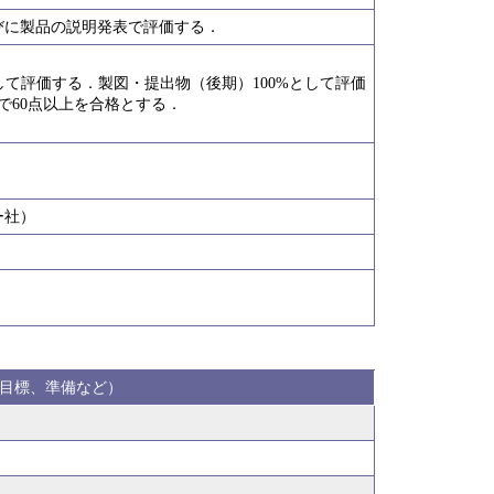
びに製品の説明発表で評価する．
して評価する．製図・提出物（後期）100%として評価
で60点以上を合格とする．
ー社）
．
目標、準備など）