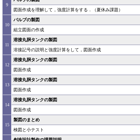
9
図面作成を理解して，強度計算をする．（夏休み課題）
バルブの製図
10
組立図面の作成
溶接丸胴タンクの製図
11
溶接記号の説明と強度計算をして，図面作成
溶接丸胴タンクの製図
12
図面作成
溶接丸胴タンクの製図
13
図面作成
溶接丸胴タンクの製図
14
図面作成
製図のまとめ
15
検図と小テスト
創造設計製作の課題説明