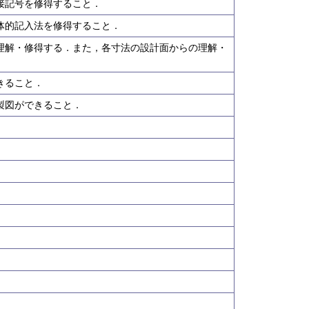
溶接記号を修得すること．
具体的記入法を修得すること．
を理解・修得する．また，各寸法の設計面からの理解・
きること．
び製図ができること．
．