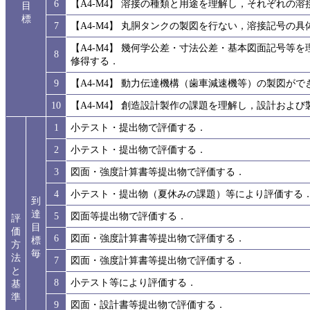
6
【A4-M4】 溶接の種類と用途を理解し，それぞれの
目
標
7
【A4-M4】 丸胴タンクの製図を行ない，溶接記号の
【A4-M4】 幾何学公差・寸法公差・基本図面記号等
8
修得する．
9
【A4-M4】 動力伝達機構（歯車減速機等）の製図がで
10
【A4-M4】 創造設計製作の課題を理解し，設計およ
1
小テスト・提出物で評価する．
2
小テスト・提出物で評価する．
3
図面・強度計算書等提出物で評価する．
4
小テスト・提出物（夏休みの課題）等により評価する
到
達
5
図面等提出物で評価する．
評
目
価
6
図面・強度計算書等提出物で評価する．
標
方
毎
法
7
図面・強度計算書等提出物で評価する．
と
8
小テスト等により評価する．
基
準
9
図面・設計書等提出物で評価する．