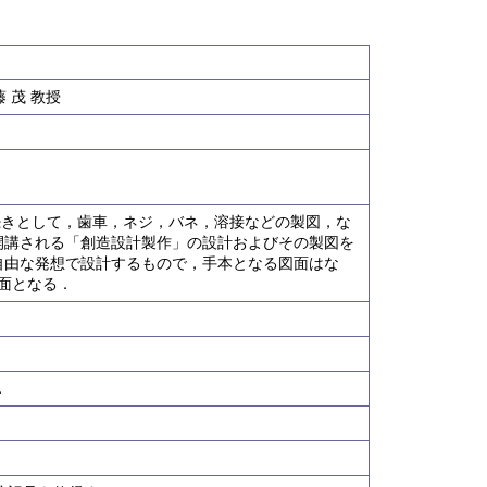
 茂 教授
の続きとして，歯車，ネジ，バネ，溶接などの製図，な
開講される「創造設計製作」の設計およびその製図を
自由な発想で設計するもので，手本となる図面はな
面となる．
．