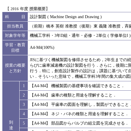
【 2016 年度 授業概要】
科 目
設計製図 ( Machine Design and Drawing )
担当教員
（前期）橋本 英樹 准教授（後期）東 義隆 准教授，斉藤
対象学年等
機械工学科・3年D組・通年・必修・2単位 ( 学修単位I )
学習・教育
A4-M4(100%)
目標
JISに基づく機械製図を修得させるため，2年生まで
授業の概要
らびに歯車減速機の設計製図を行う．さらに，後期に
と方針
行う．特に，創造設計製作の設計は，課題に基づいて
い．そういった意味で，機械工学科3年間の集大成の図
1
【A4-M4】 機械製図の基礎事項を確認できること．
2
【A4-M4】 歯車の種類と用途を理解すること．
3
【A4-M4】 平歯車の図面を理解し，製図ができること
4
【A4-M4】 ネジ・バネの種類と用途を理解すること．
到
5
【A4-M4】 部品図からバルブの組立図を完成させる．
達