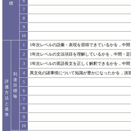
6
標
7
8
9
10
1
1年次レベルの語彙・表現を習得できているかを，中間
2
1年次レベルの文法項目を理解しているかを，中間・定
3
1年次レベルの英語長文を正しく解釈できるかを，中間
4
異文化の諸事情について知識が豊かになったかを，演
到
達
評
5
目
価
標
6
方
毎
法
7
と
8
基
準
9
10