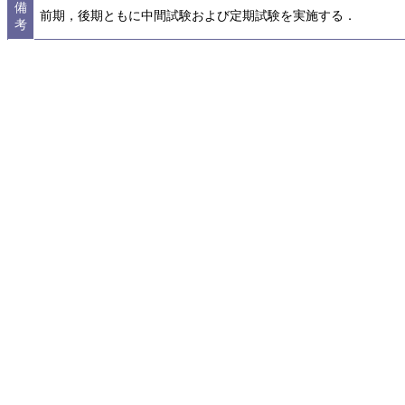
備
前期，後期ともに中間試験および定期試験を実施する．
考