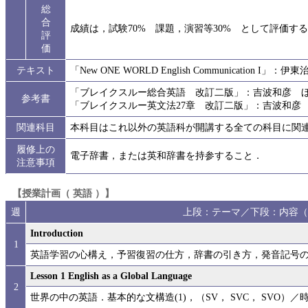
総
合
成績は，試験70% 課題，演習等30% として評価する
評
価
テキスト
「New ONE WORLD English Communication 
「ブレイクスルー総合英語 改訂二版」：吉波和彦 ほ
参考書
「ブレイクスルー英文法27章 改訂二版」：吉波和彦
関連科目
本科目はこれ以外の英語科が開講する全ての科目に関
履修上の
電子辞書，または英和辞書を持参すること．
注意事項
【授業計画（ 英語 ）】
週
上段：テーマ／下段：内容（
Introduction
1
英語学習の心構え，予習復習の仕方，辞書の引き方，発音記号
Lesson 1 English as a Global Language
2
世界の中の英語．基本的な文構造(1)，（SV， SVC， SVO）