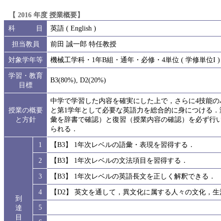
【 2016 年度 授業概要】
科 目
英語 ( English )
担当教員
前田 誠一郎 特任教授
対象学年等
機械工学科・1年B組・通年・必修・4単位 ( 学修単位I )
学習・教育
B3(80%), D2(20%)
目標
中学で学習した内容を確実にした上で，さらに4技能
授業の概要
と第1学年として必要な英語力を総合的に身につける
と方針
彙を辞書で確認）と復習（授業内容の確認）を必ず行
られる．
1
【B3】 1年次レベルの語彙・表現を習得する．
2
【B3】 1年次レベルの文法項目を習得する．
3
【B3】 1年次レベルの英語長文を正しく解釈できる．
4
【D2】 英文を通して，異文化に属する人々の文化，
到
5
達
目