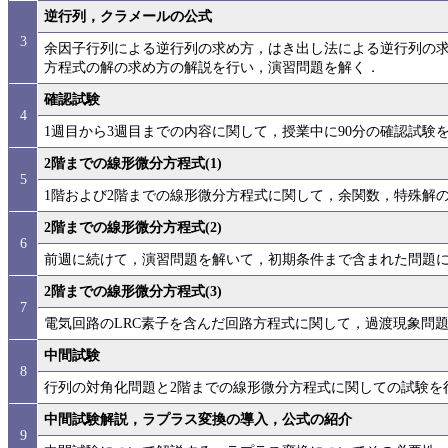
逆行列，クラメールの公式
3
余因子行列による逆行列の求め方，はき出し法による逆行列の求
方程式の解の求め方の解説を行い，演習問題を解く．
確認試験
4
1週目から3週目までの内容に関して，授業中に90分の確認試験
2階までの線形微分方程式(1)
5
1階および2階までの線形微分方程式に関して，余関数，特殊解
2階までの線形微分方程式(2)
6
前週に続けて，演習問題を解いて，初期条件まで含まれた問題
2階までの線形微分方程式(3)
7
電気回路のLRC素子を含んだ回路方程式に関して，過渡現象問
中間試験
8
行列の対角化問題と2階までの線形微分方程式に関しての試験を
中間試験解説，ラプラス変換の導入，公式の紹介
9