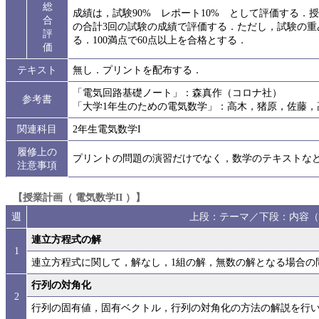
総
成績は，試験90% レポート10% として評価する．
合
の合計3回の試験の成績で評価する．ただし，試験の重みは
評
る．100満点で60点以上を合格とする．
価
テキスト
無し．プリントを配布する．
「電気回路基礎ノート」：森真作（コロナ社）
参考書
「大学1年生のための電気数学」：高木，猪原，佐藤，
関連科目
2年生電気数学I
履修上の
プリントの問題の演習だけでなく，数学のテキストな
注意事項
【授業計画（ 電気数学II ）】
週
上段：テーマ／下段：内容（
連立方程式の解
1
連立方程式に関して，解なし，1組の解，無数の解となる場合の
行列の対角化
2
行列の固有値，固有ベクトル，行列の対角化の方法の解説を行い