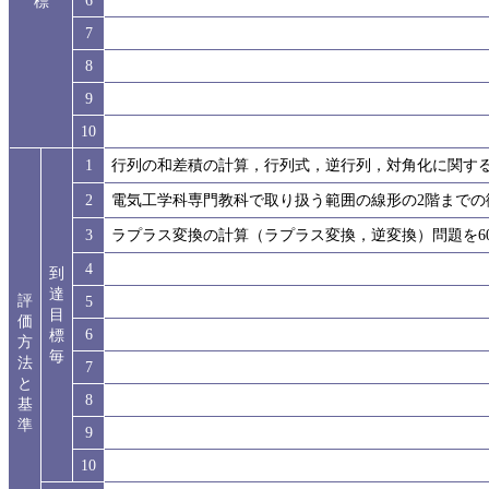
6
標
7
8
9
10
1
行列の和差積の計算，行列式，逆行列，対角化に関する
2
電気工学科専門教科で取り扱う範囲の線形の2階までの
3
ラプラス変換の計算（ラプラス変換，逆変換）問題を6
4
到
達
評
5
目
価
6
標
方
毎
法
7
と
8
基
準
9
10