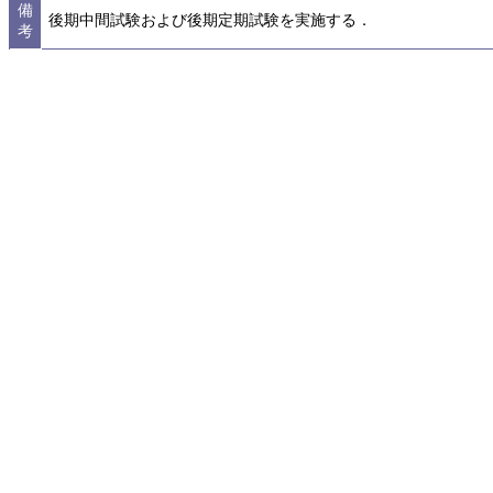
備
後期中間試験および後期定期試験を実施する．
考