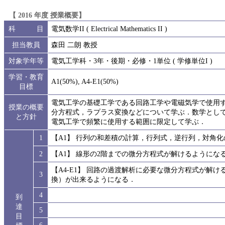
【 2016 年度 授業概要】
科 目
電気数学II ( Electrical Mathematics II )
担当教員
森田 二朗 教授
対象学年等
電気工学科・3年・後期・必修・1単位 ( 学修単位I )
学習・教育
A1(50%), A4-E1(50%)
目標
電気工学の基礎工学である回路工学や電磁気学で使用す
授業の概要
分方程式，ラプラス変換などについて学ぶ．数学とし
と方針
電気工学で頻繁に使用する範囲に限定して学ぶ．
1
【A1】 行列の和差積の計算，行列式，逆行列，対角
2
【A1】 線形の2階までの微分方程式が解けるようにな
【A4-E1】 回路の過渡解析に必要な微分方程式が解
3
換）が出来るようになる．
4
到
達
5
目