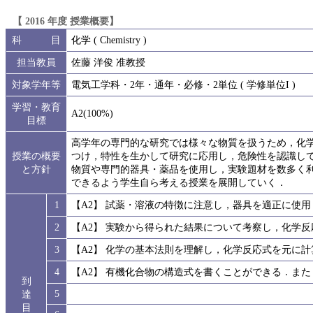
【 2016 年度 授業概要】
科 目
化学 ( Chemistry )
担当教員
佐藤 洋俊 准教授
対象学年等
電気工学科・2年・通年・必修・2単位 ( 学修単位I )
学習・教育
A2(100%)
目標
高学年の専門的な研究では様々な物質を扱うため，化
授業の概要
つけ，特性を生かして研究に応用し，危険性を認識し
と方針
物質や専門的器具・薬品を使用し，実験題材を数多く
できるよう学生自ら考える授業を展開していく．
1
【A2】 試薬・溶液の特徴に注意し，器具を適正に使
2
【A2】 実験から得られた結果について考察し，化学
3
【A2】 化学の基本法則を理解し，化学反応式を元に
4
【A2】 有機化合物の構造式を書くことができる．ま
到
5
達
目