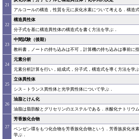
21
アルコールの構造，性質を元に炭化水素について考える．構造
構造異性体
22
分子式を基に構造異性体の構造式を書く方法を学ぶ．
中間試験（後期）
23
教科書，ノートの持ち込みは不可，計算機の持ち込みは事前に
元素分析
24
元素分析計算を行い，組成式，分子式，構造式を導く方法を学
立体異性体
25
シス－トランス異性体と光学異性体について学ぶ．
油脂とけん化
26
油脂は脂肪酸とグリセリンのエステルである．水酸化ナトリウ
芳香族化合物
27
ベンゼン環をもつ化合物を芳香族化合物という．芳香族炭化水
学ぶ．