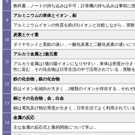
8
教科書，ノートの持ち込みは不可，計算機の持ち込みは事前に
アルミニウムの単体とイオン，鉛
9
アルミニウムイオンの性質を鉄(III)イオンと比較しながら，実
炭素とケイ素
10
ダイヤモンドと黒鉛の違い，一酸化炭素と二酸化炭素の違いに
アルカリ金属と2族元素
11
アルカリ金属は1価の陽イオンになりやすい．単体は密度が小さ
性に富む．その化合物は日常生活の中で活用されている．実験
鉄の化合物，銀の化合物
12
鉄はイオン化傾向が大きく，2種類のイオンが存在する．それぞ
銅とその化合物，金，白金
13
銅は電気及び熱伝導度が大きく，日常生活でよく利用されてい
金属の反応
14
主な金属の反応式と量的関係について学ぶ．