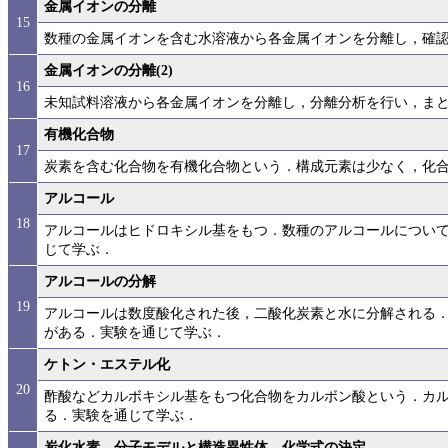
金属イオンの分離
15
数種の金属イオンを含む水溶液から各金属イオンを分離し，確
金属イオンの分離(2)
16
未知試料溶液から各金属イオンを分離し，分離分析を行い，ま
有機化合物
17
炭素を含む化合物を有機化合物という．構成元素は少なく，化
アルコール
18
アルコールはヒドロキシル基をもつ．数種のアルコールについ
じて学ぶ．
アルコールの分解
19
アルコールは数度酸化された後，二酸化炭素と水に分解される
がある．実験を通じて学ぶ．
ケトン・エステル化
20
酢酸などカルボキシル基をもつ化合物をカルボン酸という．カ
る．実験を通じて学ぶ．
炭化水素，分子モデルと構造異性体，化学式の決定