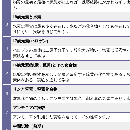
2
物質の最初と最後の状態が決まれば，反応経路にかかわらず，
ぶ．
18族元素と水素
3
水素は宇宙に最も多く存在し，水などの化合物としても存在し
りにくい．実験を通じて学ぶ．
17族元素(ハロゲン)
4
ハロゲンの単体は二原子分子で，酸化力が強い．塩素は反応性
実験を通じて学ぶ．
16族元素(酸素，硫黄)とその化合物
5
硫酸は強い酸性を示し，金属と反応する硫黄の化合物である．
素体がある．実験を通じて学ぶ．
リンと窒素，窒素化合物
6
窒素化合物のうち，アンモニアは無色，刺激臭の気体であり，
アンモニアの実験
7
アンモニアを利用した実験を通じて，その性質を学ぶ．
中間試験（前期）