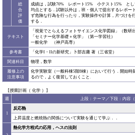
総
成績は，試験70% レポート15% 小テスト15% 
合
均点とする．試験以外は，班・個人で提出するレポート
評
ず危険な行為を行ったり，実験操作や計算，片づけを行
価
する．
「視覚でとらえるフォトサイエンス化学図録」（数研
テキスト
「セミナー化学基礎＋化学」（第一学習社）
一般化学 （神戸高専）
参考書
「化学I・IIの新研究」卜部吉庸 著（三省堂）
関連科目
物理，数学
履修上の
化学実験室（一般科棟5階B棟）において行う．開始時
注意事項
るので，よく復習しておくこと.
【授業計画（ 化学 ）】
週
上段：テーマ／下段：内容（
反応熱
1
上昇温度と燃焼熱の関係について実験を通じて学ぶ．．
熱化学方程式の応用，ヘスの法則