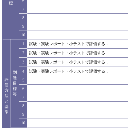
6
標
7
8
9
10
1
試験・実験レポート・小テストで評価する．
2
試験・実験レポート・小テストで評価する．
3
試験・実験レポート・小テストで評価する．
4
試験・実験レポート・小テストで評価する．
到
達
評
5
目
価
標
6
方
毎
法
7
と
8
基
準
9
10