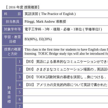
【 2016 年度 授業概要】
科 目
英語演習 ( The Practice of English )
担当教員
Pileggi, Mark Andrew 准教授
対象学年等
電子工学科・3年・後期・必修・1単位 ( 学修単位I )
学習・教育
B3(80%), D2(20%)
目標
授業の概要
This class is the first time for students to have English clas
listening. TOEIC Bridge study tips will also be introduced for 
と方針
1
【B3】 英語による基本的なコミュニケーションができ
2
【B3】 さまざまなコミュニケーション場面の，英語
3
【B3】 TOEIC試験対策の基礎を演習し，身につける．
4
【D2】 アメリカの文化的内容について英語で書かれ
到
5
達
目
6
標
7