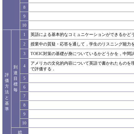
8
9
10
1
英語による基本的なコミュニケーションができるかど
2
授業中の質疑・応答を通して，学生のリスニング能力
3
TOEIC対策の基礎が身についているかどうかを，中
アメリカの文化的内容について英語で書かれたものを
4
到
で評価する．
達
評
5
目
価
標
方
6
毎
法
7
と
基
8
準
9
10
総