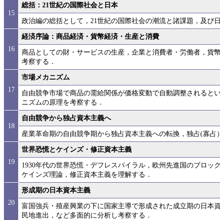
総括：21世紀の国際社会と日本
15
政治編の総括として，21世紀の国際社会の潮流と諸課題，及び
経済序論：商品経済・貨幣経済・生産と消費
16
商品としての財・サービスの生産，企業と消費者・労働者，貨
考察する．
市場メカニズム
17
自由競争市場で商品の需給関係が価格変動で自動調整されると
ニズムの原理を考察する．
自由競争から独占資本主義へ
18
産業革命期の自由競争期から独占資本主義への転換，独占(寡占
世界恐慌とケインズ・修正資本主義
19
1930年代の世界恐慌・デフレスパイラル，欧州先進国のブロ
ケインズ理論，修正資本主義を理解する．
形成期の日本資本主義
20
富国強兵・殖産興業の下に国家主導で形成された成立期の日本
民地進出，など多面的に分析し考察する．