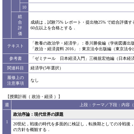
10
総
合
成績は，試験75% レポート・提出物25% で総合評価
評
60点以上を合格とする．
価
「教養の政治学・経済学」：香川勝俊編（学術図書出
テキスト
「政治・経済資料 2016」：東京法令出版編（東京法令
参考書
「ゼミナール 日本経済入門」三橋規宏他編（日本経
関連科目
経済学(5年選択）
履修上の
なし
注意事項
【授業計画（ 政治・経済 ）】
週
上段：テーマ／下段：内容（
政治序論：現代世界の課題
1
20世紀，戦後の時代を多面的に検証し，転換期としての冷戦後
の方針を概観する．