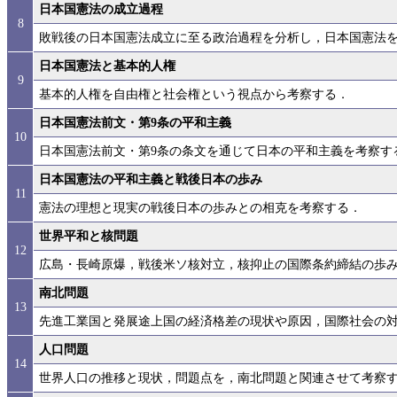
日本国憲法の成立過程
8
敗戦後の日本国憲法成立に至る政治過程を分析し，日本国憲法
日本国憲法と基本的人権
9
基本的人権を自由権と社会権という視点から考察する．
日本国憲法前文・第9条の平和主義
10
日本国憲法前文・第9条の条文を通じて日本の平和主義を考察す
日本国憲法の平和主義と戦後日本の歩み
11
憲法の理想と現実の戦後日本の歩みとの相克を考察する．
世界平和と核問題
12
広島・長崎原爆，戦後米ソ核対立，核抑止の国際条約締結の歩
南北問題
13
先進工業国と発展途上国の経済格差の現状や原因，国際社会の
人口問題
14
世界人口の推移と現状，問題点を，南北問題と関連させて考察