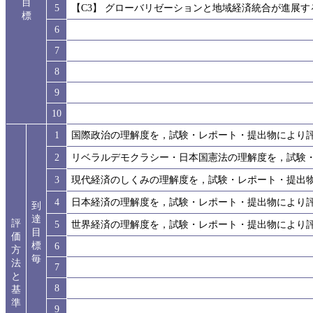
目
5
【C3】 グローバリゼーションと地域経済統合が進展
標
6
7
8
9
10
1
国際政治の理解度を，試験・レポート・提出物により
2
リベラルデモクラシー・日本国憲法の理解度を，試験
3
現代経済のしくみの理解度を，試験・レポート・提出
4
日本経済の理解度を，試験・レポート・提出物により
到
達
評
5
世界経済の理解度を，試験・レポート・提出物により
目
価
標
6
方
毎
法
7
と
8
基
準
9