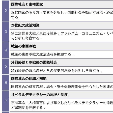
国際社会と主権国家
2
近代国家のあり方・要素を分析し，国際社会を動かす政治・経
する．
20世紀の政治潮流
3
第二次世界大戦と東西冷戦を，ファシズム・コミュニズム・リ
ら分析し考察する．
戦後の東西冷戦
4
戦後の東西冷戦の政治過程を概観する．
冷戦終結と冷戦後の国際社会
5
冷戦終結の政治過程とその歴史的意義を分析し考察する．
国際連合の組織と機能
6
国際連合の成立過程，総会・安全保障理事会を中心とした国連の
リベラルデモクラシーの原理と制度
7
市民革命・人権宣言により確立したリベラルデモクラシーの原
ど諸制度を理解する．