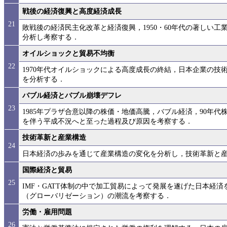
戦後の経済復興と高度経済成長
21
敗戦後の経済民主化改革と経済復興，1950・60年代の著しい
分析し考察する．
オイルショックと貿易不均衡
22
1970年代オイルショックによる高度成長の終結，日本企業の技
を分析する．
バブル経済とバブル崩壊デフレ
23
1985年プラザ合意以降の株価・地価高騰，バブル経済，90年
を伴う平成不況へと至った過程及び原因を考察する．
技術革新と産業構造
24
日本経済の歩みを通じて産業構造の変化を分析し，技術革新と
国際経済と貿易
25
IMF・GATT体制の中で加工貿易によって発展を遂げた日本経
（グローバリゼーション）の潮流を考察する．
労働・雇用問題
26