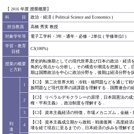
【 2016 年度 授業概要】
科 目
政治・経済 ( Political Science and Economics )
担当教員
高橋 秀実 教授
対象学年等
電子工学科・3年・通年・必修・2単位 ( 学修単位I )
学習・教育
C3(100%)
目標
歴史的転換期としての現代世界及び日本の政治・経済
授業の概要
角的な視点から分析し，その構造や潮流を把握して，
と方針
期は国際政治を中心に政治分野を，後期は経済分野を
【C3】 第二次世界大戦・冷戦・核問題などを通じて
1
族問題など現代世界の諸課題を理解する．国際連合の
【C3】 リベラルデモクラシーの原理，日本国憲法の
2
権・平和主義），政治制度を理解する．
3
【C3】 資本主義経済の特徴，市場メカニズム，金融
【C3】 資本主義成立期から敗戦・戦後復興・高度経
到
4
壊を経て現在に至るまでの，日本経済の歩みを理解す
達