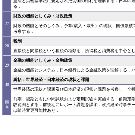
憲法と労働基準法に規定された労働の権利を理解する．日本の雇
る．
財政の機能としくみ・財政政策
27
財政の機能とそのしくみ，予算(歳入・歳出）の現状，国債累積
考察する．
税制
28
直接税と間接税という租税の種類を，所得税と消費税を中心と
金融の機能としくみ・金融政策
29
金融の機能とシステム，日本銀行による金融政策を理解する．
総括：世界経済・日本経済の現状と課題
30
世界経済の現状と課題及び日本経済の現状と課題を考察し，全
前期，後期ともに中間試験および定期試験を実施する．前期定
備
験範囲とする．前後期にレポート課題を課す．政治経済時事テ
考
は随時変更可能性あり．