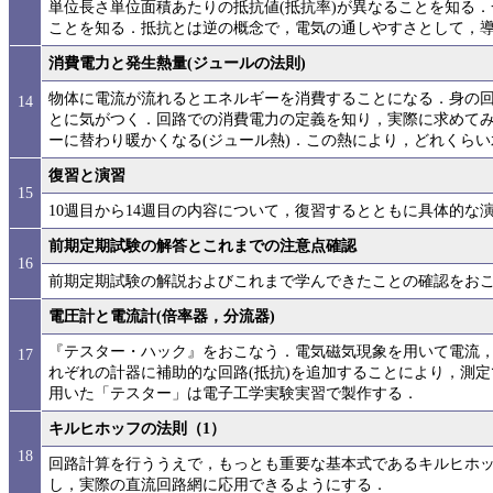
単位長さ単位面積あたりの抵抗値(抵抗率)が異なることを知る
ことを知る．抵抗とは逆の概念で，電気の通しやすさとして，
消費電力と発生熱量(ジュールの法則)
物体に電流が流れるとエネルギーを消費することになる．身の
14
とに気がつく．回路での消費電力の定義を知り，実際に求めて
ーに替わり暖かくなる(ジュール熱)．この熱により，どれくら
復習と演習
15
10週目から14週目の内容について，復習するとともに具体的な
前期定期試験の解答とこれまでの注意点確認
16
前期定期試験の解説およびこれまで学んできたことの確認をお
電圧計と電流計(倍率器，分流器)
『テスター・ハック』をおこなう．電気磁気現象を用いて電流
17
れぞれの計器に補助的な回路(抵抗)を追加することにより，測
用いた「テスター」は電子工学実験実習で製作する．
キルヒホッフの法則（1）
18
回路計算を行ううえで，もっとも重要な基本式であるキルヒホッフ
し，実際の直流回路網に応用できるようにする．