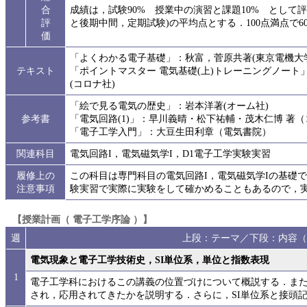
合
成績は，試験90% 授業中の演習と課題10% として
評
と後期中間，定期試験)の平均点とする．100点満点で
価
「よくわかる電子基礎」：秋富，菅原共著(東京電機大
テキスト
「ポイントマスター 電気基礎(上)トレーニングノート
(コロナ社)
「絵で見る電気の歴史」：岩本洋著(オーム社)
参考書
「電気回路(1)」：早川義晴・松下祐輔・茂木仁博 著
「電子工学入門」：大豆生田利章（電気書院）
関連科目
電気回路I，電気磁気学I，D1電子工学実験実習
履修上の
この科目は専門科目の電気回路I，電気磁気学Iの基礎
注意事項
験実習で実際に実験をして確かめることもあるので，
【授業計画（ 電子工学序論 ）】
週
上段：テーマ／下段：内容（
電気現象と電子工学技術史，SI単位系，単位と指数表現
1
電子工学科におけるこの講義の位置づけについて概説する．ま
され，応用されてきたかを説明する．さらに，SI単位系と接頭記号