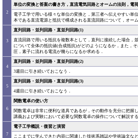
単位の変換と答案の書き方，直流電気回路とオームの法則，電
2
電子工学で用いる様々な単位の変換と，第三者へ伝えやすい単
本である直流電源と抵抗で構成される直流回路について，オー
直列回路・並列回路・直並列回路(1)
直流回路で用いる抵抗を複数本として，直列に接続した場合，
3
について全体の抵抗値(合成抵抗)がどのようになるか，また，
圧，素子に流れる電流が幾らになるか求める．
直列回路・並列回路・直並列回路(2)
4
3週目に引き続いておこなう．
直列回路・並列回路・直並列回路(3)
5
4週目に引き続いておこなう．
関数電卓の使い方
6
関数電卓は非常に便利な道具であるが，その動作を充分に把握
講義および実験において必要な関数電卓の操作について解説す
電子工学概説・復習と演習
7
ここまでに学んできた内容に関連した技術系雑誌や学術論文な