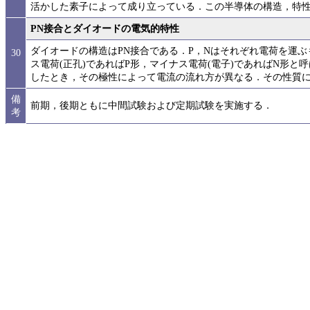
活かした素子によって成り立っている．この半導体の構造，特
PN接合とダイオードの電気的特性
ダイオードの構造はPN接合である．P，Nはそれぞれ電荷を運ぶ
30
ス電荷(正孔)であればP形，マイナス電荷(電子)であればN形と
したとき，その極性によって電流の流れ方が異なる．その性質
備
前期，後期ともに中間試験および定期試験を実施する．
考