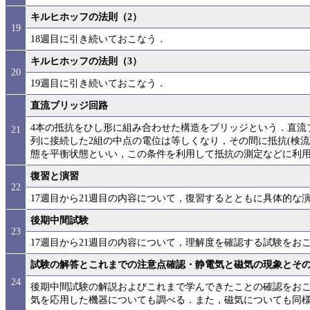
キルヒホッフの法則（2）
19
18週目に引き続いておこなう．
キルヒホッフの法則（3）
20
19週目に引き続いておこなう．
直流ブリッジ回路
4本の抵抗をひし形に組み合わせた構造をブリッジという．直流
21
列に接続した2組の中点の電位は等しくなり，その間に抵抗(検
態を平衡状態といい，この条件を利用して抵抗の測定などに利
復習と演習
22
17週目から21週目の内容について，復習するとともに具体的な
後期中間試験
23
17週目から21週目の内容について，理解度を確認する試験をお
試験の解答とこれまでの注意点確認・静電気と磁気の現象とそ
24
後期中間試験の解説およびこれまで学んできたことの確認をお
気を応用した機器についても調べる．また，磁気についても同