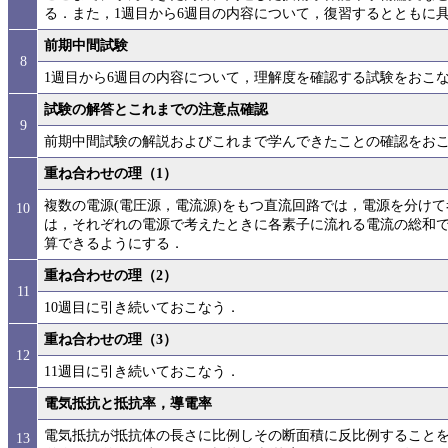
る．また，1週目から6週目の内容について，復習するとともに
前期中間試験
8
1週目から6週目の内容について，理解度を確認する試験をおこ
試験の解答とこれまでの注意点確認
9
前期中間試験の解説およびこれまで学んできたことの確認をお
重ね合わせの理（1）
複数の電源(電圧源，電流源)をもつ直流回路では，電源を分け
10
は，それぞれの電源で考えたときに各素子に流れる電流の総和
算できるようにする．
重ね合わせの理（2）
11
10週目に引き続いておこなう．
重ね合わせの理（3）
12
11週目に引き続いておこなう．
電気抵抗と抵抗率，導電率
電気抵抗が抵抗体の長さに比例しその断面積に反比例すること
13