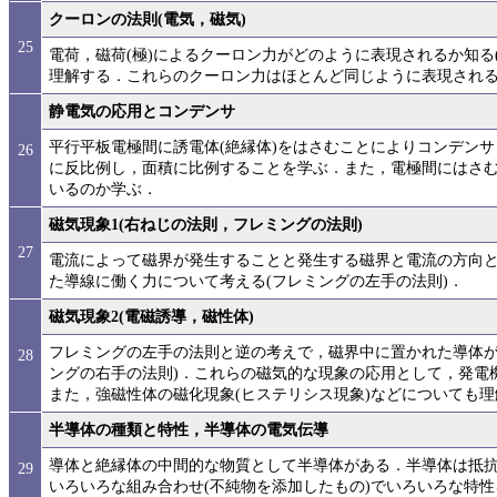
クーロンの法則(電気，磁気)
25
電荷，磁荷(極)によるクーロン力がどのように表現されるか知る
理解する．これらのクーロン力はほとんど同じように表現され
静電気の応用とコンデンサ
平行平板電極間に誘電体(絶縁体)をはさむことによりコンデン
26
に反比例し，面積に比例することを学ぶ．また，電極間にはさ
いるのか学ぶ．
磁気現象1(右ねじの法則，フレミングの法則)
27
電流によって磁界が発生することと発生する磁界と電流の方向と
た導線に働く力について考える(フレミングの左手の法則)．
磁気現象2(電磁誘導，磁性体)
フレミングの左手の法則と逆の考えで，磁界中に置かれた導体が
28
ングの右手の法則)．これらの磁気的な現象の応用として，発電
また，強磁性体の磁化現象(ヒステリシス現象)などについても
半導体の種類と特性，半導体の電気伝導
導体と絶縁体の中間的な物質として半導体がある．半導体は抵
29
いろいろな組み合わせ(不純物を添加したもの)でいろいろな特