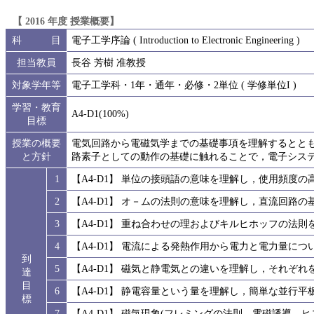
【 2016 年度 授業概要】
科 目
電子工学序論 ( Introduction to Electronic Engineering )
担当教員
長谷 芳樹 准教授
対象学年等
電子工学科・1年・通年・必修・2単位 ( 学修単位I )
学習・教育
A4-D1(100%)
目標
授業の概要
電気回路から電磁気学までの基礎事項を理解するとと
と方針
路素子としての動作の基礎に触れることで，電子シス
1
【A4-D1】 単位の接頭語の意味を理解し，使用頻度
2
【A4-D1】 オ－ムの法則の意味を理解し，直流回路
3
【A4-D1】 重ね合わせの理およびキルヒホッフの法
4
【A4-D1】 電流による発熱作用から電力と電力量に
到
5
【A4-D1】 磁気と静電気との違いを理解し，それぞ
達
目
6
【A4-D1】 静電容量という量を理解し，簡単な並行
標
7
【A4-D1】 磁気現象(フレミングの法則，電磁誘導，