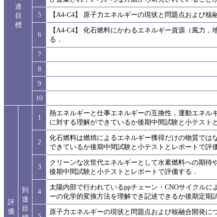
達
5
【A4-C4】 原子力エネルギーの現状と問題点および
目
標
【A4-C4】 化石燃料にかわるエネルギー資源（風力
6
る．
7
8
9
10
熱エネルギーと仕事エネルギーの互換性，運動エネル
1
に対する理解ができているか後期中間試験と小テスト
化石燃料は燃焼によるエネルギー獲得だけの物質では
2
できているか後期中間試験と小テストとレポートで評
クリーンな次世代エネルギーとして水素燃料への期待
3
後期中間試験と小テストとレポートで評価する．
太陽内部で行われているppチェーン・CNOサイクル
到
4
ーの化学的変換方法を理解でき記述できるか後期定期
達
評
目
価
原子力エネルギーの現状と問題点および核融合開発に
5