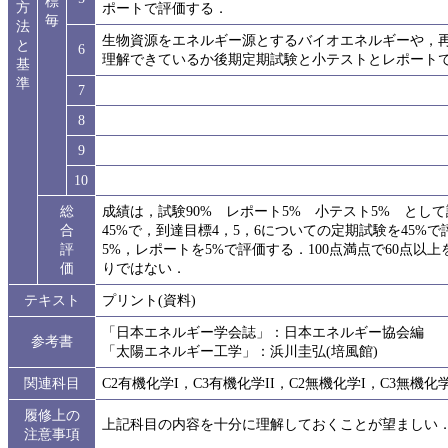
標
方
ポートで評価する．
毎
法
生物資源をエネルギー源とするバイオエネルギーや，
と
6
理解できているか後期定期試験と小テストとレポート
基
準
7
8
9
10
総
成績は，試験90% レポート5% 小テスト5% とし
合
45%で，到達目標4，5，6についての定期試験を45%
評
5%，レポートを5%で評価する．100点満点で60点
価
りではない．
テキスト
プリント(資料)
「日本エネルギー学会誌」：日本エネルギー協会編
参考書
「太陽エネルギー工学」：浜川圭弘(培風館)
関連科目
C2有機化学I，C3有機化学II，C2無機化学I，C3無機化
履修上の
上記科目の内容を十分に理解しておくことが望ましい
注意事項