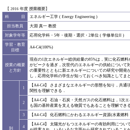
【 2016 年度 授業概要】
科 目
エネルギー工学 ( Energy Engineering )
担当教員
大淵 真一 教授
対象学年等
応用化学科・5年・後期・選択・2単位 ( 学修単位II )
学習・教育
A4-C4(100%)
目標
現在の1次エネルギー総供給量の85%は，実に化石燃
授業の概要
がピークを過ぎ，次世代のエネルギーの供給について
と方針
の重要性とともに新エネルギーについての研究や開発
し，応用化学科の学生が知っておくべき知識としてま
【A4-C4】 さまざまなエネルギーの形態を知り，共
1
関性を理解できる．
【A4-C4】 石油・石炭・天然ガスの化石燃料は，1次
2
も国の基幹産業を支える物質でもあることを理解でき
3
【A4-C4】 化石燃料にかわるエネルギー資源(水素
【A4-C4】 太陽光がもつエネルギーの有効利用について，
4
到
が提案され，いろいろな方面から研究されていること