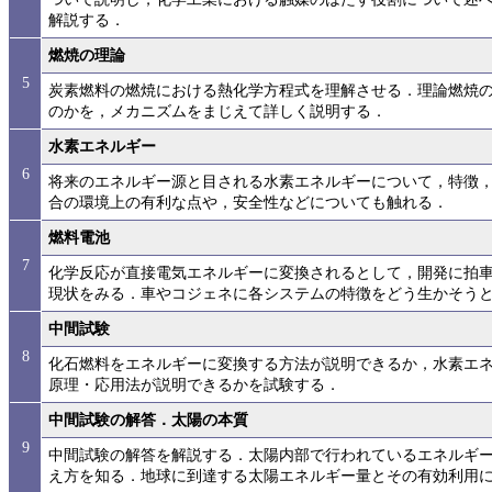
解説する．
燃焼の理論
5
炭素燃料の燃焼における熱化学方程式を理解させる．理論燃焼
のかを，メカニズムをまじえて詳しく説明する．
水素エネルギー
6
将来のエネルギー源と目される水素エネルギーについて，特徴
合の環境上の有利な点や，安全性などについても触れる．
燃料電池
7
化学反応が直接電気エネルギーに変換されるとして，開発に拍
現状をみる．車やコジェネに各システムの特徴をどう生かそう
中間試験
8
化石燃料をエネルギーに変換する方法が説明できるか，水素エ
原理・応用法が説明できるかを試験する．
中間試験の解答．太陽の本質
9
中間試験の解答を解説する．太陽内部で行われているエネルギー
え方を知る．地球に到達する太陽エネルギー量とその有効利用