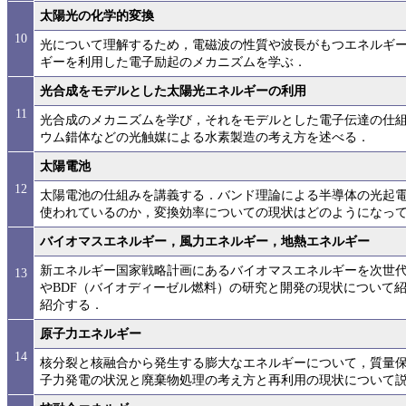
太陽光の化学的変換
10
光について理解するため，電磁波の性質や波長がもつエネルギ
ギーを利用した電子励起のメカニズムを学ぶ．
光合成をモデルとした太陽光エネルギーの利用
11
光合成のメカニズムを学び，それをモデルとした電子伝達の仕
ウム錯体などの光触媒による水素製造の考え方を述べる．
太陽電池
12
太陽電池の仕組みを講義する．バンド理論による半導体の光起
使われているのか，変換効率についての現状はどのようになっ
バイオマスエネルギー，風力エネルギー，地熱エネルギー
新エネルギー国家戦略計画にあるバイオマスエネルギーを次世
13
やBDF（バイオディーゼル燃料）の研究と開発の現状について
紹介する．
原子力エネルギー
14
核分裂と核融合から発生する膨大なエネルギーについて，質量
子力発電の状況と廃棄物処理の考え方と再利用の現状について