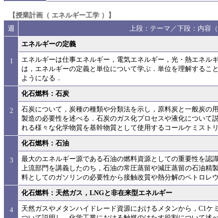
【授業計画（ エネルギー工学 ）】
週
上段：テーマ／下段：内容（
エネルギーの定義
エネルギーは仕事エネルギー，電気エネルギー，光・熱エネルギ
1
は，エネルギーの定義と単位について学ぶ．単位を理解するこ
ようになる．
化石燃料：石炭
石炭について，炭種の種類や分類法を示し，原料炭と一般炭の
2
製造の必要性を述べる．石炭のガス化プロセスや液化について
れる様々な化学物質を基幹物質として使用するコールケミスト
化石燃料：石油
最大のエネルギー源である石油の燃料資源としての重要性を認
3
上流部門を講義したのち，石油の常圧蒸留や減圧蒸留の石油精
料としてのガソリンの必要性から接触改質や熱分解のペトロレ
化石燃料：天然ガス，LNGと非在来型エネルギー
天然ガスやメタンハイドレード資源におけるメタンから，C1ケ
4
ついて説明し，化学工業における触媒のはたす役割について述