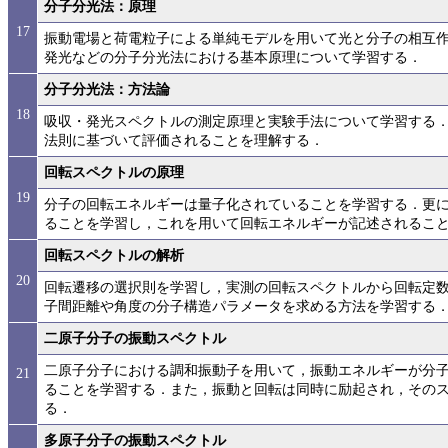
分子分光法：原理
17
振動電場と荷電粒子による単純モデルを用いて光と分子の相互
発光などの分子分光法における基本原理について学習する．
分子分光法：方法論
18
吸収・発光スペクトルの測定原理と実験手法について学習する．
法則に基づいて評価されることを理解する．
回転スペクトルの原理
19
分子の回転エネルギーは量子化されていることを学習する．更
ることを学習し，これを用いて回転エネルギーが記述されるこ
回転スペクトルの解析
20
回転遷移の選択則を学習し，実測の回転スペクトルから回転定
子間距離や角度の分子構造パラメータを求める方法を学習する
二原子分子の振動スペクトル
二原子分子における調和振動子を用いて，振動エネルギーが分
21
ることを学習する．また，振動と回転は同時に励起され，そのス
る．
多原子分子の振動スペクトル