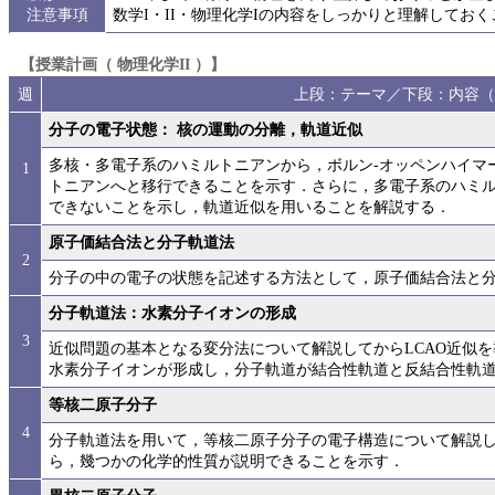
注意事項
数学I・II・物理化学Iの内容をしっかりと理解してお
【授業計画（ 物理化学II ）】
週
上段：テーマ／下段：内容（
分子の電子状態： 核の運動の分離，軌道近似
多核・多電子系のハミルトニアンから，ボルン-オッペンハイマ
1
トニアンへと移行できることを示す．さらに，多電子系のハミル
できないことを示し，軌道近似を用いることを解説する．
原子価結合法と分子軌道法
2
分子の中の電子の状態を記述する方法として，原子価結合法と
分子軌道法：水素分子イオンの形成
3
近似問題の基本となる変分法について解説してからLCAO近似
水素分子イオンが形成し，分子軌道が結合性軌道と反結合性軌
等核二原子分子
4
分子軌道法を用いて，等核二原子分子の電子構造について解説
ら，幾つかの化学的性質が説明できることを示す．