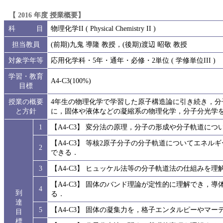
【 2016 年度 授業概要】
科 目
物理化学II ( Physical Chemistry II )
担当教員
(前期)九鬼 導隆 教授，(後期)渡辺 昭敬 教授
対象学年等
応用化学科・5年・通年・必修・2単位 ( 学修単位III )
学習・教育
A4-C3(100%)
目標
授業の概要
4年生の物理化学で学習した原子構造論に引き続き，
と方針
に，固体や液体などの凝縮系の物理化学，分子分光学
1
【A4-C3】 変分法の原理，分子の形成や分子軌道に
【A4-C3】 等核2原子分子の分子軌道についてエネ
2
できる．
3
【A4-C3】 ヒュッケル法等の分子軌道法の仕組みを理
【A4-C3】 固体のバンド理論が定性的に理解でき，
4
到
る．
達
5
【A4-C3】 固体の凝集力を，格子エンタルピーやマ
目
標