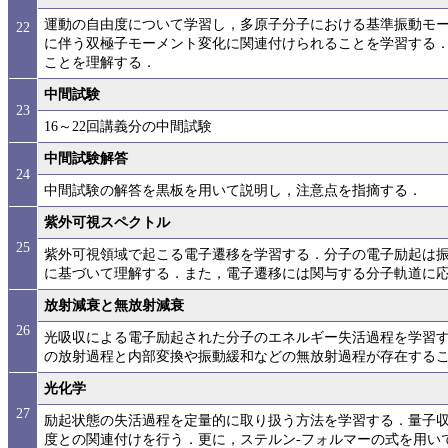
運動の自由度について学習し，多原子分子における基準振動モ
22
に伴う双極子モーメント変化に関連付けられることを学習する
ことを理解する．
中間試験
23
16～22回講義分の中間試験
中間試験解答
24
中間試験の解答を黒板を用いて説明し，注意点を指摘する．
紫外可視スペクトル
25
紫外可視領域で起こる電子遷移を学習する．分子の電子励起は振
に基づいて理解する．また，電子遷移には関与する分子軌道に
放射減衰と無放射減衰
26
光吸収による電子励起された分子のエネルギー失活過程を学習
の放射過程と内部変換や振動緩和などの無放射過程が存在する
光化学
27
励起状態の失活過程を定量的に取り扱う方法を学習する．量子
度との関連付けを行う．更に，ステルン-フォルマーの式を用い