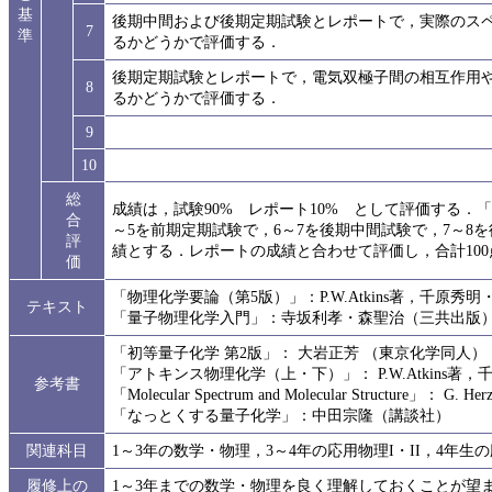
基
後期中間および後期定期試験とレポートで，実際のス
7
準
るかどうかで評価する．
後期定期試験とレポートで，電気双極子間の相互作用
8
るかどうかで評価する．
9
10
総
成績は，試験90% レポート10% として評価する．
合
～5を前期定期試験で，6～7を後期中間試験で，7～8
評
績とする．レポートの成績と合わせて評価し，合計100
価
「物理化学要論（第5版）」：P.W.Atkins著，千原秀
テキスト
「量子物理化学入門」：寺坂利孝・森聖治（三共出版
「初等量子化学 第2版」： 大岩正芳 （東京化学同人）
「アトキンス物理化学（上・下）」： P.W.Atkins著
参考書
「Molecular Spectrum and Molecular Structure」： G. Her
「なっとくする量子化学」：中田宗隆（講談社）
関連科目
1～3年の数学・物理，3～4年の応用物理I・II，4年生の
履修上の
1～3年までの数学・物理を良く理解しておくことが望まし