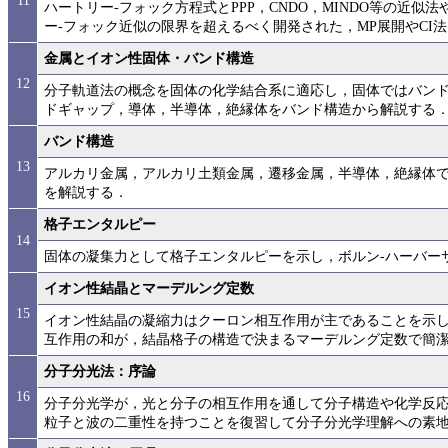
11
ハートリー-フォック方程式とPPP，CNDO，MINDO等の近似法や
ー-フォック近似の限界を超えるべく開発された，MP展開やCI
金属とイオン性固体・バンド構造
12
分子軌道法の概念を固体の化学結合系に適応し，固体ではバン
ドギャップ，導体，半導体，絶縁体をバンド構造から解説する
バンド構造
13
アルカリ金属，アルカリ土類金属，遷移金属，半導体，絶縁体
を解説する．
格子エンタルピー
14
固体の凝集力として格子エンタルピーを示し，ボルン-ハーバー
イオン性結晶とマーデルング定数
15
イオン性結晶の凝縮力はクーロン相互作用が主であることを示
互作用の和が，結晶格子の構造で決まるマーデルング定数で簡
分子分光法：序論
16
分子分光学が，光と分子の相互作用を通して分子構造や化学反
粒子と波の二重性を持つことを復習して分子分光学理解への素