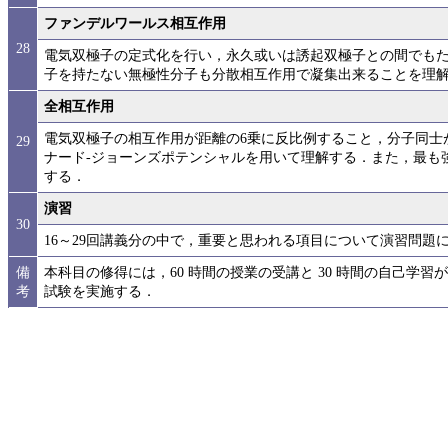
ファンデルワールス相互作用
28
電気双極子の定式化を行い，永久或いは誘起双極子との間でも
子を持たない無極性分子も分散相互作用で凝集出来ることを理
全相互作用
電気双極子の相互作用が距離の6乗に反比例すること，分子同士
29
ナード-ジョーンズポテンシャルを用いて理解する．また，最も
する．
演習
30
16～29回講義分の中で，重要と思われる項目について演習問題
備
本科目の修得には，60 時間の授業の受講と 30 時間の自己学
考
試験を実施する．