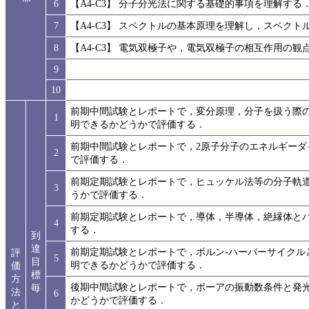
6
【A4-C3】 分子分光法に関する基礎的事項を理解する
7
【A4-C3】 スペクトルの基本原理を理解し，スペク
8
【A4-C3】 電気双極子や，電気双極子の相互作用の
9
10
前期中間試験とレポートで，変分原理，分子を扱う際
1
明できるかどうかで評価する．
前期中間試験とレポートで，2原子分子のエネルギー
2
で評価する．
前期定期試験とレポートで，ヒュッケル法等の分子軌
3
うかで評価する．
前期定期試験とレポートで，導体，半導体，絶縁体と
4
する．
到
達
前期定期試験とレポートで，ボルン-ハーバーサイクル
評
5
目
明できるかどうかで評価する．
価
標
方
後期中間試験とレポートで，ボーアの振動数条件と発
毎
法
6
かどうかで評価する．
と