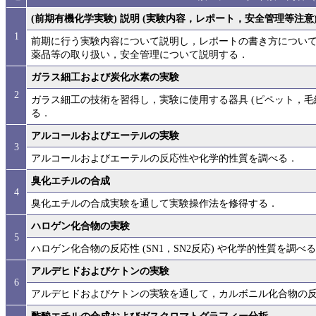
(前期有機化学実験) 説明 (実験内容，レポート，安全管理等注意
1
前期に行う実験内容について説明し，レポートの書き方につい
薬品等の取り扱い，安全管理について説明する．
ガラス細工および炭化水素の実験
2
ガラス細工の技術を習得し，実験に使用する器具 (ピペット，毛
る．
アルコールおよびエーテルの実験
3
アルコールおよびエーテルの反応性や化学的性質を調べる．
臭化エチルの合成
4
臭化エチルの合成実験を通して実験操作法を修得する．
ハロゲン化合物の実験
5
ハロゲン化合物の反応性 (SN1，SN2反応) や化学的性質を調べ
アルデヒドおよびケトンの実験
6
アルデヒドおよびケトンの実験を通して，カルボニル化合物の