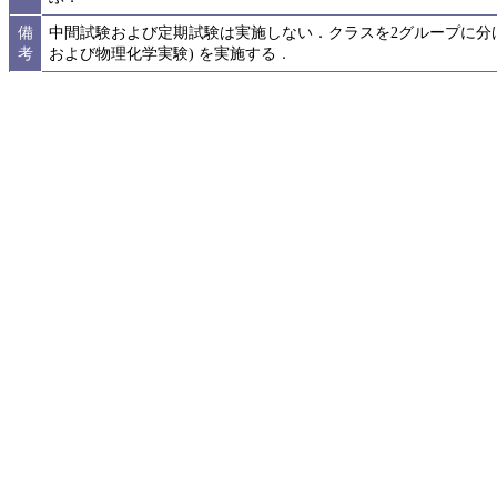
備
中間試験および定期試験は実施しない．クラスを2グループに分け
考
および物理化学実験) を実施する．