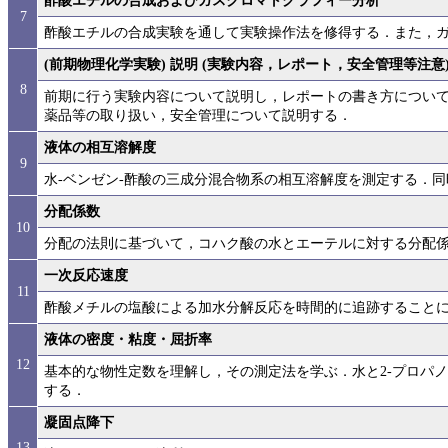
酢酸エチルの合成およびガスクロマトグラフィー分析
7
酢酸エチルの合成実験を通して実験操作法を修得する．また，
(前期物理化学実験) 説明 (実験内容，レポート，安全管理等注意
8
前期に行う実験内容について説明し，レポートの書き方につい
薬品等の取り扱い，安全管理について説明する．
液体の相互溶解度
9
水-ベンゼン-酢酸の三成分混合物系の相互溶解度を測定する．
分配係数
10
分配の法則に基づいて，コハク酸の水とエーテルに対する分配
一次反応速度
11
酢酸メチルの塩酸による加水分解反応を時間的に追跡すること
液体の密度・粘度・屈折率
12
基本的な物性定数を理解し，その測定法を学ぶ．水と2-プロパ
する．
凝固点降下
13