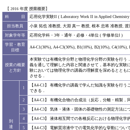
【 2016 年度 授業概要】
科 目
応用化学実験II ( Laboratory Work II in Applied Chemistry
担当教員
小泉 拓也 准教授, 大淵 真一 教授, 根本 忠将 准教授, 渡
対象学年等
応用化学科・3年・通年・必修・4単位 ( 学修単位I )
学習・教育
A4-C1(30%), A4-C3(30%), B1(10%), B2(10%), C4(10%),
目標
本実験では有機化学分野と物理化学分野の実験を行う
授業の概要
義を通して理解した内容と関連させて，基本的な実験
と方針
験においては物理化学の講義の理解度を深めるととも
させる．
【A4-C1】 有機化学の講義で学んだ知識を実験を行
1
できる．
2
【A4-C1】 有機化合物の合成法（反応，分離・精製
3
【A4-C3】 気体・液体・固体の基礎物性の測定方法
4
【A4-C3】 液体相互間での各種反応における物理化
到
達
5
【A4-C3】 電解質溶液中での電気化学的な挙動につ