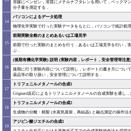
溶媒にベンゼン，溶質にメチルナフタレンを用いて，ベックマ
分子量を測定する．
パソコンによるデータ処理
14
物理化学実験で行った実験データをもとに，パソコンで統計処
前期実験全般のまとめあるいは工場見学
15
前期で行った実験のまとめを行う．あるいは工場見学を行い，
ぶ．
(後期有機化学実験) 説明 (実験内容，レポート，安全管理等注意
16
後期に行う実験内容について説明し，レポートの書き方につい
薬品等の取り扱い，安全管理について説明する．
トリフェニルメタノールの合成1
17
Grignard反応によるトリフェニルメタノールの合成実験を通
トリフェニルメタノールの合成2
18
生成物の分離・精製 (水蒸気蒸留，再結晶) と融点測定の操作法
アジピン酸ジエチルの合成1
19
エステル化反応における平衡反応下での合成実験操作法を習得