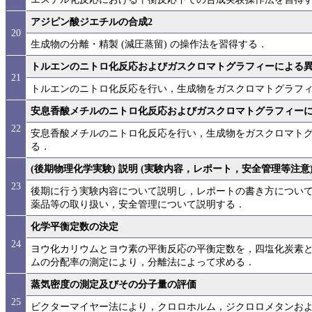
アジピン酸ジエチルの合成2
20
生成物の分離・精製 (減圧蒸留) の操作法を習得する．
トルエンのニトロ化反応およびガスクロマトグラフィーによる
21
トルエンのニトロ化反応を行い，生成物をガスクロマトグラフ
安息香酸メチルのニトロ化反応およびガスクロマトグラフィー
22
安息香酸メチルのニトロ化反応を行い，生成物をガスクロマト
る．
(後期物理化学実験) 説明 (実験内容，レポート，安全管理等注意
23
後期に行う実験内容について説明し，レポートの書き方につい
薬品等の取り扱い，安全管理について説明する．
化学平衡定数の決定
24
ヨウ化カリウムとヨウ素の平衡反応の平衡定数を，四塩化炭素
ムの分配率の測定により，分離法によって求める．
蒸気密度の測定及びその分子量の評価
25
ビクターマイヤー法により，クロロホルム，ジクロロメタンお