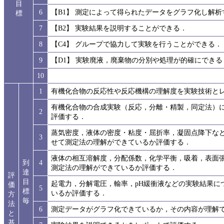
目
6
【B1】 測定によって得られたデータをグラフ化し解
標
7
【B2】 実験結果を説明することができる．
8
【C4】 グループで協力して実験を行うことができる．
9
【D1】 実験廃液，廃棄物の分別や処理が的確にできる
10
1
有機化合物の反応性や反応機構の理解度を実験技術と
有機化合物の合成実験（反応，分離・精製，同定法）
2
評価する．
蒸気密度，液体の密度・粘度・屈折率，凝固点降下な
3
せて測定法の理解ができているか評価する．
液体の相互溶解度，分配係数，化学平衡，吸着，表面
到
4
測定法の理解ができているか評価する．
達
評
目
起電力，分解電圧，輸率，pH緩衝液などの実験結果に
価
5
標
いるか評価する．
方
毎
法
6
測定データがグラフ化できているか，その内容が理解
と
基