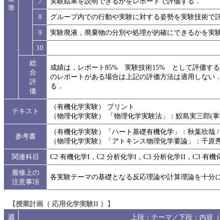
7
実験結果を説明できるかをレポートで評価する．
準
8
グループ内での行動や実験に対する姿勢を実験技術で
9
実験廃液，廃棄物の分別や処理が的確にできるかを実
10
総
成績は，レポート85% 実験技術15% として評価する
合
のレポートがある場合は上記の評価方法は適用しない
評
る．
価
（有機化学実験） プリント
テキスト
（物理化学実験） 「物理化学実験法」：鮫島実三郎(掌
（有機化学実験）「ハート基礎有機化学」：秋葉欣哉 / 
参考書
（物理化学実験）「アトキンス物理化学要論」：千原秀昭
関連科目
C2 有機化学I，C2 分析化学I，C3 分析化学II，C3 有機
履修上の
各実験テーマの基礎となる反応理論や計算理論を十分
注意事項
【授業計画（ 応用化学実験II ）】
週
上段：テーマ／下段：内容（