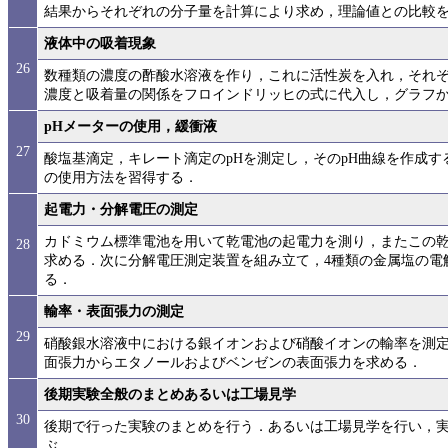
結果からそれぞれの分子量を計算により求め，理論値との比較
液体中の吸着現象
26
数種類の濃度の酢酸水溶液を作り，これに活性炭を入れ，それ
濃度と吸着量の関係をフロインドリッヒの式に代入し，グラフから
pHメーターの使用，緩衝液
27
酸塩基滴定，キレート滴定のpHを測定し，そのpH曲線を作成す
の使用方法を習得する．
起電力・分解電圧の測定
カドミウム標準電池を用いて乾電池の起電力を測り，またこの
28
求める．次に分解電圧測定装置を組み立て，4種類の金属塩の電
る．
輸率・表面張力の測定
29
硝酸銀水溶液中における銀イオンおよび硝酸イオンの輸率を測
面張力からエタノールおよびベンゼンの表面張力を求める．
後期実験全般のまとめあるいは工場見学
30
後期で行った実験のまとめを行う．あるいは工場見学を行い，
ぶ．