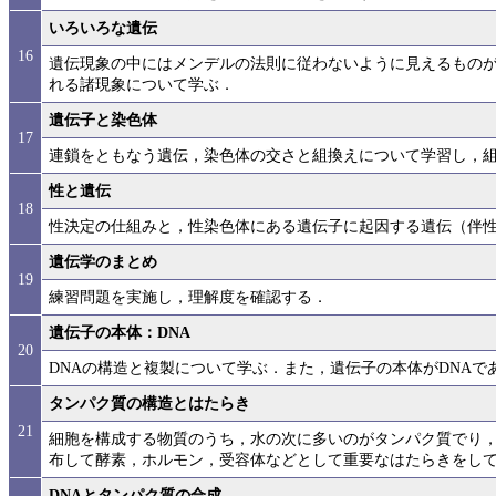
いろいろな遺伝
16
遺伝現象の中にはメンデルの法則に従わないように見えるもの
れる諸現象について学ぶ．
遺伝子と染色体
17
連鎖をともなう遺伝，染色体の交さと組換えについて学習し，組
性と遺伝
18
性決定の仕組みと，性染色体にある遺伝子に起因する遺伝（伴
遺伝学のまとめ
19
練習問題を実施し，理解度を確認する．
遺伝子の本体：DNA
20
DNAの構造と複製について学ぶ．また，遺伝子の本体がDNA
タンパク質の構造とはたらき
21
細胞を構成する物質のうち，水の次に多いのがタンパク質でり
布して酵素，ホルモン，受容体などとして重要なはたらきをし
DNAとタンパク質の合成