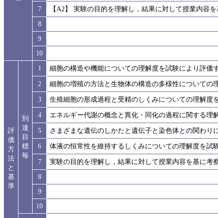
7
【A2】 実験の目的を理解し，結果に対して授業内容
8
9
10
1
細胞の構造や機能についての理解度を試験により評価
2
細胞の増殖の方法と生物体の構造の多様性についての
3
生殖細胞の形成過程と受精のしくみについての理解度
4
エネルギー代謝の概念と異化・同化の過程に関する理
到
達
評
5
さまざまな遺伝のしかたと遺伝子と染色体との関わり
目
価
標
6
体液の恒常性を維持するしくみについての理解度を試
方
毎
法
7
実験の目的を理解し，結果に対して授業内容を基に考
と
基
8
準
9
10