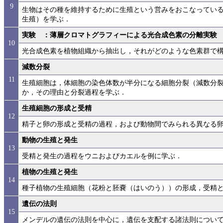
9
生物はその種を維持するために生殖という営みをおこなってい
生殖）を学ぶ．
実験 ：薄層クロマトグラフィーによる光合成色素の分離実験
10
光合成色素を植物組織から抽出し，それがどのような色素群で
減数分裂
11
生殖細胞は，体細胞の染色体数が半分になる細胞分裂（減数分
か，その理由と分裂過程を学ぶ．
生殖細胞の形成と受精
12
精子と卵の形成と受精の過程，および動物間でみられる異なる卵
動物の生殖と発生
13
受精と発生の過程をウニおよびカエルを例に学ぶ．
植物の生殖と発生
14
種子植物の生殖細胞（花粉と胚嚢（はいのう））の形成，受精
遺伝の法則
15
メンデルの遺伝の法則を中心に，遺伝を支配する諸法則につい