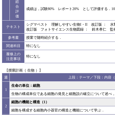
総
合
成績は，試験80% レポート20% として評価する．1
評
価
シグマベスト 理解しやすい生物I・II 改訂版 ： 水
テキスト
改訂版 フォトサイエンス生物図録 ： 鈴木孝仁 監修
参考書
授業で随時紹介する．
関連科目
特になし
履修上の
特になし
注意事項
【授業計画（ 生物 ）】
週
上段：テーマ／下段：内容（
生命の単位：細胞
1
生物の構成単位である細胞の発見と細胞説の確立について述べ，
細胞の機能と構造（1）
2
細胞を構成する細胞内小器官の構造と機能について学ぶ．