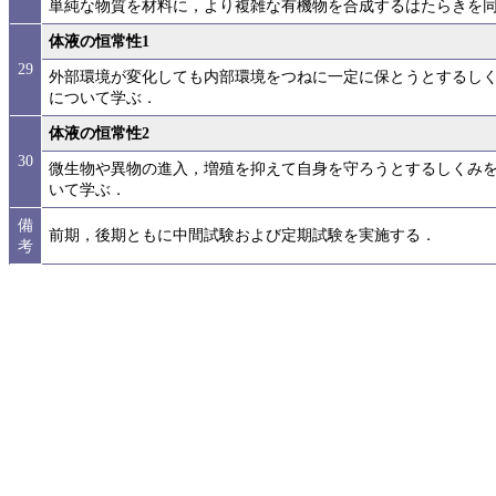
単純な物質を材料に，より複雑な有機物を合成するはたらきを
体液の恒常性1
29
外部環境が変化しても内部環境をつねに一定に保とうとするし
について学ぶ．
体液の恒常性2
30
微生物や異物の進入，増殖を抑えて自身を守ろうとするしくみ
いて学ぶ．
備
前期，後期ともに中間試験および定期試験を実施する．
考