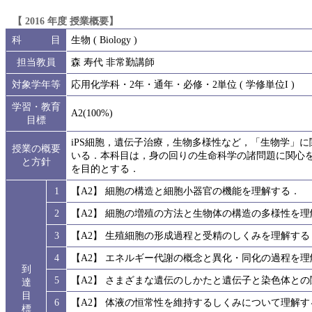
【 2016 年度 授業概要】
科 目
生物 ( Biology )
担当教員
森 寿代 非常勤講師
対象学年等
応用化学科・2年・通年・必修・2単位 ( 学修単位I )
学習・教育
A2(100%)
目標
iPS細胞，遺伝子治療，生物多様性など，「生物学」
授業の概要
いる．本科目は，身の回りの生命科学の諸問題に関心
と方針
を目的とする．
1
【A2】 細胞の構造と細胞小器官の機能を理解する．
2
【A2】 細胞の増殖の方法と生物体の構造の多様性を理
3
【A2】 生殖細胞の形成過程と受精のしくみを理解する
4
【A2】 エネルギー代謝の概念と異化・同化の過程を理
到
5
【A2】 さまざまな遺伝のしかたと遺伝子と染色体と
達
目
6
【A2】 体液の恒常性を維持するしくみについて理解す
標