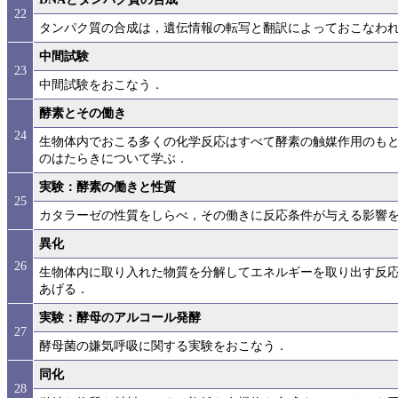
22
タンパク質の合成は，遺伝情報の転写と翻訳によっておこなわ
中間試験
23
中間試験をおこなう．
酵素とその働き
24
生物体内でおこる多くの化学反応はすべて酵素の触媒作用のも
のはたらきについて学ぶ．
実験：酵素の働きと性質
25
カタラーゼの性質をしらべ，その働きに反応条件が与える影響
異化
26
生物体内に取り入れた物質を分解してエネルギーを取り出す反
あげる．
実験：酵母のアルコール発酵
27
酵母菌の嫌気呼吸に関する実験をおこなう．
同化
28