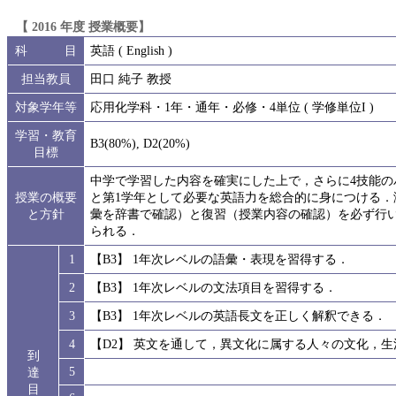
【 2016 年度 授業概要】
科 目
英語 ( English )
担当教員
田口 純子 教授
対象学年等
応用化学科・1年・通年・必修・4単位 ( 学修単位I )
学習・教育
B3(80%), D2(20%)
目標
中学で学習した内容を確実にした上で，さらに4技能
授業の概要
と第1学年として必要な英語力を総合的に身につける
と方針
彙を辞書で確認）と復習（授業内容の確認）を必ず行
られる．
1
【B3】 1年次レベルの語彙・表現を習得する．
2
【B3】 1年次レベルの文法項目を習得する．
3
【B3】 1年次レベルの英語長文を正しく解釈できる．
4
【D2】 英文を通して，異文化に属する人々の文化，
到
5
達
目