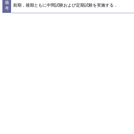
備
前期，後期ともに中間試験および定期試験を実施する．
考