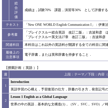
総
合
成績は，試験70% 課題，演習等30% として評価する
評
価
テキスト
「New ONE WORLD English Communication 
「ブレイクスルー総合英語 改訂二版」：吉波和彦 ほ
参考書
「ブレイクスルー英文法27章 改訂二版」：吉波和彦
関連科目
本科目はこれ以外の英語科が開講する全ての科目に関
履修上の
電子辞書，または英和辞書を持参すること．
注意事項
【授業計画（ 英語 ）】
週
上段：テーマ／下段：内容（
Introduction
1
英語学習の心構え，予習復習の仕方，辞書の引き方，発音記号
Lesson 1 English as a Global Language
2
世界の中の英語．基本的な文構造(1)，（SV， SVC， SVO）