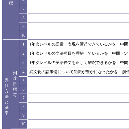
6
標
7
8
9
10
1
1年次レベルの語彙・表現を習得できているかを，中間
2
1年次レベルの文法項目を理解しているかを，中間・定
3
1年次レベルの英語長文を正しく解釈できるかを，中間
4
異文化の諸事情について知識が豊かになったかを，演
到
達
評
5
目
価
標
6
方
毎
法
7
と
8
基
準
9
10