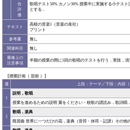
合
歌唱テスト50% カノン30% 授業中に実施する小テス
評
とする．
価
高校の音楽1（音楽の友社）
テキスト
プリント
参考書
無し
関連科目
無し
履修上の
半期の授業の間に1回の歌唱のテストを行う．実技，
注意事項
【授業計画（ 芸術 ）】
週
上段：テーマ／下段：内容（
説明，歌唱
1
授業を進めるための説明 翼をください・校歌の譜読み，歌詞唱
歌唱，楽典
2
既習曲 世界に一つだけの花，楽典（音符・休符・記譜）その他