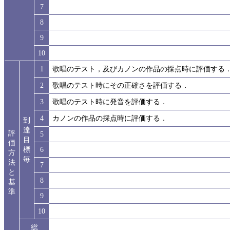
7
8
9
10
1
歌唱のテスト，及びカノンの作品の採点時に評価する
2
歌唱のテスト時にその正確さを評価する．
3
歌唱のテスト時に発音を評価する．
4
カノンの作品の採点時に評価する．
到
達
評
5
目
価
標
6
方
毎
法
7
と
8
基
準
9
10
総