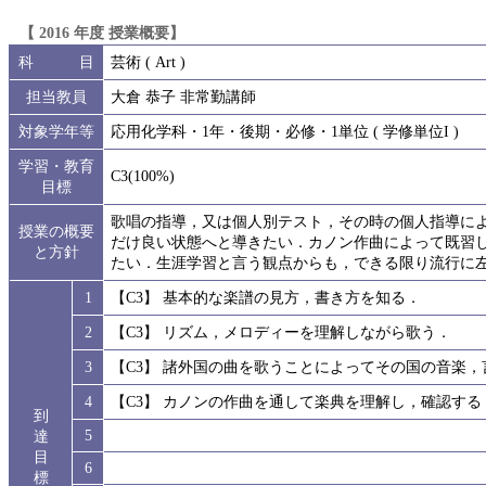
【 2016 年度 授業概要】
科 目
芸術 ( Art )
担当教員
大倉 恭子 非常勤講師
対象学年等
応用化学科・1年・後期・必修・1単位 ( 学修単位I )
学習・教育
C3(100%)
目標
歌唱の指導，又は個人別テスト，その時の個人指導に
授業の概要
だけ良い状態へと導きたい．カノン作曲によって既習
と方針
たい．生涯学習と言う観点からも，できる限り流行に
1
【C3】 基本的な楽譜の見方，書き方を知る．
2
【C3】 リズム，メロディーを理解しながら歌う．
3
【C3】 諸外国の曲を歌うことによってその国の音楽
4
【C3】 カノンの作曲を通して楽典を理解し，確認する
到
5
達
目
6
標