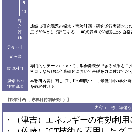
9
10
総
合
成績は研究課題の探求・実験計画・研究遂行実績および
評
度で30%として評価する．100点満点で60点以上を合
価
テキスト
参考書
専門的なテーマについて，学会発表ができる成果を目
関連科目
科目，ならびに卒業研究において基礎を身に付けてお
履修上の
本教科内容に関してI，IIの期間中に，最低1回の学
注意事項
を義務付ける．
【授業計画（ 専攻科特別研究I ）】
内容（目標、準備な
・（津吉）エネルギーの有効利用
・（佐藤）ICT技術を応用したグ