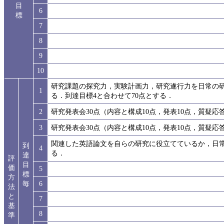
目
6
標
7
8
9
10
研究課題の探究力，実験計画力，研究遂行力を日常の
1
る．到達目標4と合わせて70点とする．
2
研究発表会30点（内容と構成10点，発表10点，質疑応
3
研究発表会30点（内容と構成10点，発表10点，質疑応
関連した英語論文を自らの研究に役立てているか，日
到
4
る．
達
評
目
価
5
標
方
毎
6
法
と
7
基
8
準