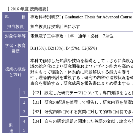
【 2016 年度 授業概要】
科 目
専攻科特別研究I ( Graduation Thesis for Advanced Course 
担当教員
担当教員は授業計画に示す
対象学年等
電気電子工学専攻・1年・通年・必修・7単位
学習・教育
B1(15%), B2(15%), B4(5%), C2(65%)
目標
本科で修得した知識や技術を基礎として，さらに高度
識の総合化により研究開発およびデザイン能力を高め
授業の概要
野をもって理論的・体系的に問題解決する能力を養う
と方針
性，理論的検討を重視する．研究の内容や進捗状況を
表会を実施する．研究成果を報告書にまとめ提出する
1
【C2】 設定した研究テーマについて，専門知識をも
2
【B1】 研究の経過を整理して報告し，研究内容を簡
3
【B2】 研究内容に関する質問に対して的確に回答でき
4
【B4】 自らの研究課題と関連した英語の文献，論文
到
5
達