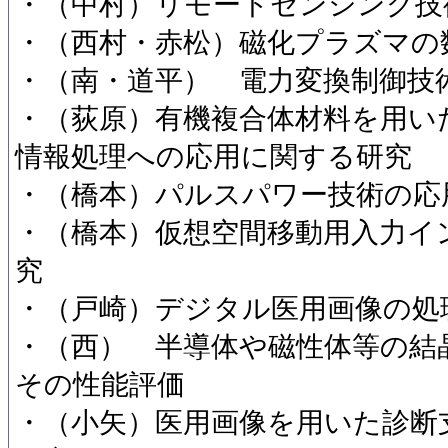
・（中村）リモートセンシング技
・（西村・赤松）磁化プラズマの
・（南・道平） 電力変換制御技
・（荻原）有機複合体材料を用い
情報処理への応用に関する研究
・（橋本）パルスパワー技術の応
・（橋本）仮想空間移動用入力イ
究
・（戸崎）デジタル医用画像の処
・（西） 半導体や磁性体等の結
その性能評価
・（小矢）医用画像を用いた診断