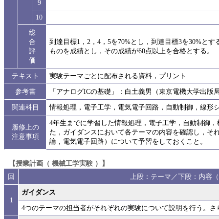
9
10
総
合
到達目標1，2，4，5を70%とし，到達目標3を30%と
評
ものを成績とし，その成績が60点以上を合格とする。
価
テキスト
実験テーマごとに配布される資料，プリント
参考書
「アナログICの基礎」：白土義男（東京電機大学出版
関連科目
情報処理，電子工学，電気電子回路，自動制御，線形シ
4年生までに学習した情報処理，電子工学，自動制御，
履修上の
た，ガイダンスにおいて各テーマの内容を確認し，それ
注意事項
論，電気電子回路）について予習をしておくこと。
【授業計画（ 機械工学実験 ）】
回
上段：テーマ／下段：内容（
ガイダンス
1
4つのテーマの担当者がそれぞれの実験について説明を行う。さ