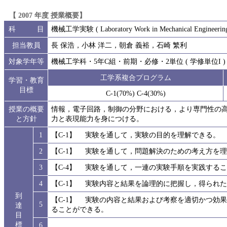
【 2007 年度 授業概要】
科 目
機械工学実験 ( Laboratory Work in Mechanical Engineering
担当教員
長 保浩，小林 洋二，朝倉 義裕，石崎 繁利
対象学年等
機械工学科・5年C組・前期・必修・2単位 ( 学修単位I )
工学系複合プログラム
学習・教育
目標
C-1(70%) C-4(30%)
授業の概要
情報，電子回路，制御の分野における，より専門性の
と方針
力と表現能力を身につける。
1
【C-1】 実験を通して，実験の目的を理解できる。
2
【C-1】 実験を通して，問題解決のための考え方を
3
【C-4】 実験を通して，一連の実験手順を実践する
4
【C-1】 実験内容と結果を論理的に把握し，得られ
到
【C-1】 実験の内容と結果および考察を適切かつ効
5
達
ることができる。
目
標
6