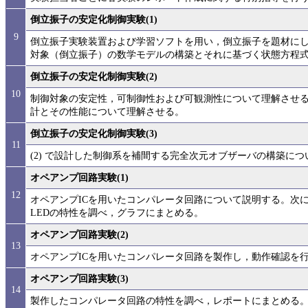
倒立振子の安定化制御実験(1)
9
倒立振子実験装置および学習ソフトを用い，倒立振子を題材にし
対象（倒立振子）の数学モデルの構築とそれに基づく状態方程
倒立振子の安定化制御実験(2)
10
制御対象の安定性，可制御性および可観測性について理解させ
計とその性能について理解させる。
倒立振子の安定化制御実験(3)
11
(2) で設計した制御系を補間する完全次元オブザーバの構築に
オペアンプ回路実験(1)
12
オペアンプICを用いたコンパレータ回路について説明する。次に
LEDの特性を調べ，グラフにまとめる。
オペアンプ回路実験(2)
13
オペアンプICを用いたコンパレータ回路を製作し，動作確認を
オペアンプ回路実験(3)
14
製作したコンパレータ回路の特性を調べ，レポートにまとめる