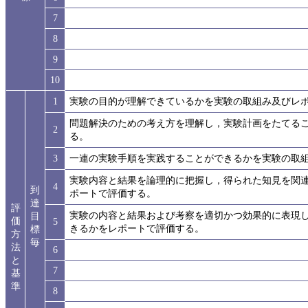
7
8
9
10
1
実験の目的が理解できているかを実験の取組み及びレ
問題解決のための考え方を理解し，実験計画をたてる
2
る。
3
一連の実験手順を実践することができるかを実験の取
実験内容と結果を論理的に把握し，得られた知見を関
4
到
ポートで評価する。
達
評
実験の内容と結果および考察を適切かつ効果的に表現
目
価
5
きるかをレポートで評価する。
標
方
毎
法
6
と
7
基
準
8