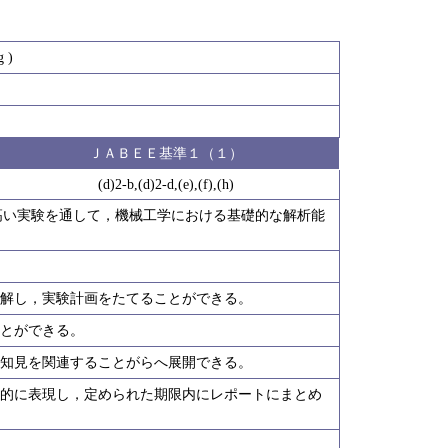
 )
ＪＡＢＥＥ基準１（１）
(d)2-b,(d)2-d,(e),(f),(h)
高い実験を通して，機械工学における基礎的な解析能
理解し，実験計画をたてることができる。
ことができる。
た知見を関連することがらへ展開できる。
果的に表現し，定められた期限内にレポートにまとめ