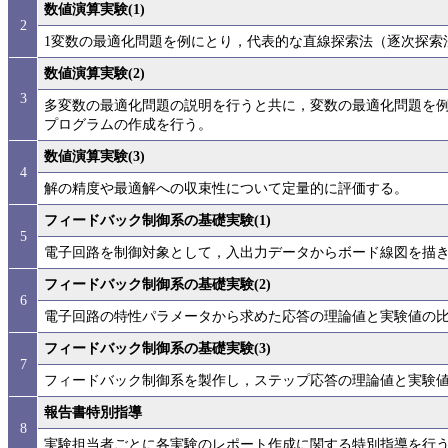
数値演算実験(1)
2
1変数の最適化問題を例にとり，代表的な直線探索法（逐次探索
数値演算実験(2)
3
多変数の最適化問題の説明を行うと共に，変数の最適化問題を
プログラムの作成を行う。
数値演算実験(3)
4
解の精度や最適解への収束性について定量的に評価する。
フィードバック制御系の基礎実験(1)
5
電子回路を制御対象として，入出力データからボード線図を描
フィードバック制御系の基礎実験(2)
6
電子回路の特性パラメータから求めた応答の理論値と実験値の
フィードバック制御系の基礎実験(3)
7
フィードバック制御系を製作し，ステップ応答の理論値と実験
報告書特別指導
8
実験担当者ごとに各実験のレポート作成に関する特別指導を行