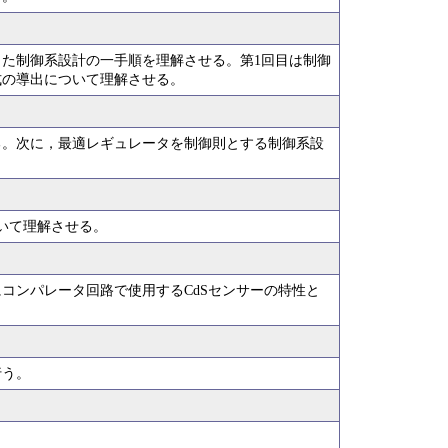
た制御系設計の一手順を理解させる。第1回目は制御
式の導出について理解させる。
る。次に，最適レギュレータを制御則とする制御系設
ついて理解させる。
コンパレータ回路で使用するCdSセンサーの特性と
行う。
。