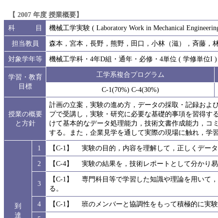
【 2007 年度 授業概要】
科 目
機械工学実験 ( Laboratory Work in Mechanical Engineering
担当教員
森本，宮本，長野，熊野，田口，小林（滋），斉藤，
対象学年等
機械工学科・4年D組・通年・必修・4単位 ( 学修単位I )
工学系複合プログラム
学習・教育
目標
C-1(70%) C-4(30%)
計画の立案，実験の進め方，データの採取・記録およ
授業の概要
プで受講し，実験・研究に必要な基礎的事項を習得す
と方針
けて基本的なデータ処理能力，技術文書作成能力，コ
する。また，企業見学を通して実際の現場に触れ，学
1
【C-1】 実験の目的，内容を理解して，正しくデー
2
【C-4】 実験の結果を，技術レポートとして分かり
【C-1】 専門科目等で学習した知識や理論を用いて
3
る。
4
【C-1】 班のメンバーと協調性をもって積極的に実
到
達