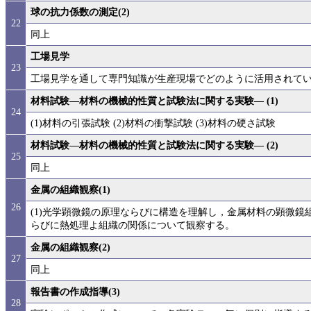
球の抗力係数の測定(2)
22
同上
工場見学
23
工場見学を通して専門知識が生産現場でどのように活用されて
材料試験―材料の機械的性質と試験法に関する実験― (1)
24
(1)材料の引張試験 (2)材料の衝撃試験 (3)材料の硬さ試験
材料試験―材料の機械的性質と試験法に関する実験― (2)
25
同上
金属の組織観察(1)
26
(1)光学顕微鏡の原理ならびに構造を理解し，金属材料の顕微鏡
らびに熱処理よ組織の関係について観察する。
金属の組織観察(2)
27
同上
報告書の作成指導(3)
28