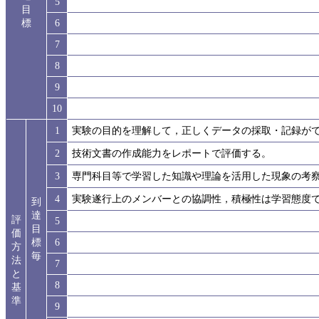
5
目
標
6
7
8
9
10
1
実験の目的を理解して，正しくデータの採取・記録が
2
技術文書の作成能力をレポートで評価する。
3
専門科目等で学習した知識や理論を活用した現象の考
4
実験遂行上のメンバーとの協調性，積極性は学習態度
到
達
評
5
目
価
標
6
方
毎
法
7
と
8
基
準
9