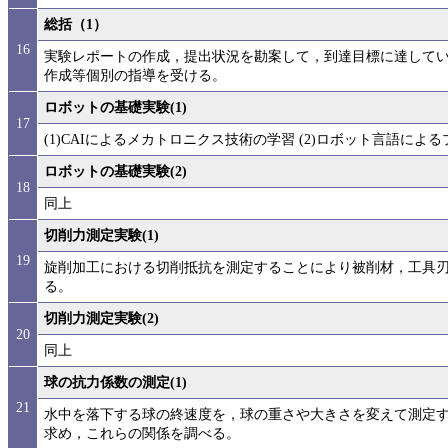
総括（1）
16
実験レポートの作成，提出状況を勘案して，到達目標に達して
作成等個別の指導を受ける。
ロボットの基礎実験(1)
17
(1)CAIによるメカトロニクス技術の学習 (2)ロボット言語によ
ロボットの基礎実験(2)
18
同上
切削力測定実験(1)
19
旋削加工における切削抵抗を測定することにより被削材，工具
る。
切削力測定実験(2)
20
同上
球の抗力係数の測定(1)
21
水中を落下する球の終速度を，球の重さや大きさを変えて測定
求め，これらの関係を調べる。