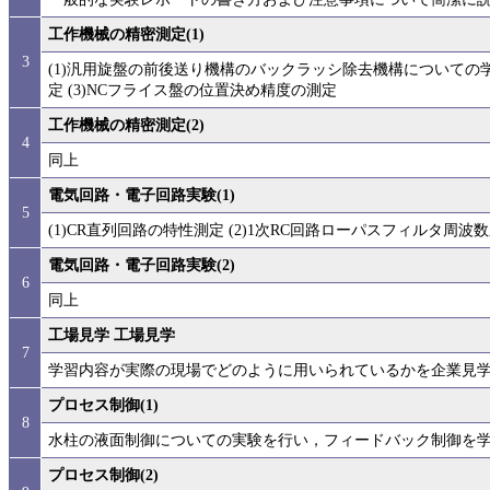
工作機械の精密測定(1)
3
(1)汎用旋盤の前後送り機構のバックラッシ除去機構についての学
定 (3)NCフライス盤の位置決め精度の測定
工作機械の精密測定(2)
4
同上
電気回路・電子回路実験(1)
5
(1)CR直列回路の特性測定 (2)1次RC回路ローパスフィルタ周波
電気回路・電子回路実験(2)
6
同上
工場見学 工場見学
7
学習内容が実際の現場でどのように用いられているかを企業見
プロセス制御(1)
8
水柱の液面制御についての実験を行い，フィードバック制御を
プロセス制御(2)