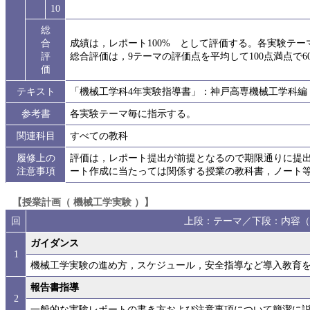
10
総
合
成績は，レポート100% として評価する。各実験テ
評
総合評価は，9テーマの評価点を平均して100点満点で
価
テキスト
「機械工学科4年実験指導書」：神戸高専機械工学科編
参考書
各実験テーマ毎に指示する。
関連科目
すべての教科
履修上の
評価は，レポート提出が前提となるので期限通りに提
注意事項
ート作成に当たっては関係する授業の教科書，ノート
【授業計画（ 機械工学実験 ）】
回
上段：テーマ／下段：内容（
ガイダンス
1
機械工学実験の進め方，スケジュール，安全指導など導入教育
報告書指導
2
一般的な実験レポートの書き方および注意事項について簡潔に