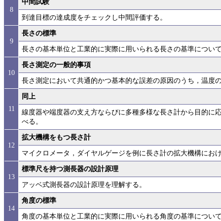
中間試験
8
到達目標の達成度をチェックし中間評価する。
長さの標準
9
長さの基本単位と工業的に実際に用いられる長さの基準につい
長さ測定の一般的事項
10
長さ測定において共通的かつ基本的な誤差の原因のうち，温度
同上
11
線度器や端度器の支え方ならびに多種多様な長さ計から目的に
べる。
拡大機構をもつ長さ計
12
マイクロメータ，ダイヤルゲージを例に長さ計の拡大機構にお
標準尺を持つ測長器の設計原理
13
アッベ式測長器の設計原理を理解する。
角度の標準
14
角度の基本単位と工業的に実際に用いられる角度の基準につい