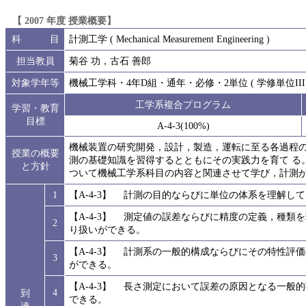
【 2007 年度 授業概要】
科 目
計測工学 ( Mechanical Measurement Engineering )
担当教員
菊谷 功，古石 善郎
対象学年等
機械工学科・4年D組・通年・必修・2単位 ( 学修単位III 
工学系複合プログラム
学習・教育
目標
A-4-3(100%)
機械装置の研究開発，設計，製造，運転に至る各過程
授業の概要
測の基礎知識を習得するとともにその実践力を育て る
と方針
ついて機械工学系科目の内容と関連させて学び，計測
1
【A-4-3】 計測の目的ならびに単位の体系を理解し
【A-4-3】 測定値の誤差ならびに精度の定義，種
2
り扱いができる。
【A-4-3】 計測系の一般的構成ならびにその特性
3
ができる。
【A-4-3】 長さ測定において誤差の原因となる一
4
到
できる。