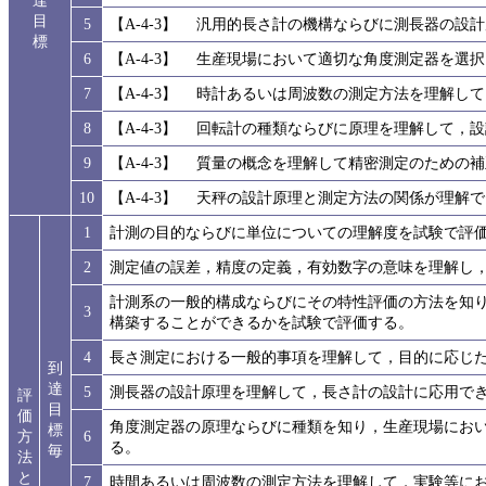
達
目
5
【A-4-3】 汎用的長さ計の機構ならびに測長器の設
標
6
【A-4-3】 生産現場において適切な角度測定器を選
7
【A-4-3】 時計あるいは周波数の測定方法を理解
8
【A-4-3】 回転計の種類ならびに原理を理解して，
9
【A-4-3】 質量の概念を理解して精密測定のための
10
【A-4-3】 天秤の設計原理と測定方法の関係が理解
1
計測の目的ならびに単位についての理解度を試験で評
2
測定値の誤差，精度の定義，有効数字の意味を理解し
計測系の一般的構成ならびにその特性評価の方法を知
3
構築することができるかを試験で評価する。
4
長さ測定における一般的事項を理解して，目的に応じ
到
達
5
測長器の設計原理を理解して，長さ計の設計に応用で
評
目
価
角度測定器の原理ならびに種類を知り，生産現場にお
標
方
6
る。
毎
法
と
7
時間あるいは周波数の測定方法を理解して，実験等に