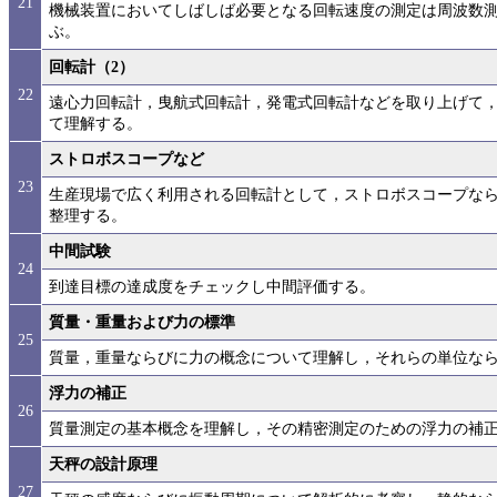
21
機械装置においてしばしば必要となる回転速度の測定は周波数
ぶ。
回転計（2）
22
遠心力回転計，曳航式回転計，発電式回転計などを取り上げて
て理解する。
ストロボスコープなど
23
生産現場で広く利用される回転計として，ストロボスコープな
整理する。
中間試験
24
到達目標の達成度をチェックし中間評価する。
質量・重量および力の標準
25
質量，重量ならびに力の概念について理解し，それらの単位な
浮力の補正
26
質量測定の基本概念を理解し，その精密測定のための浮力の補
天秤の設計原理
27