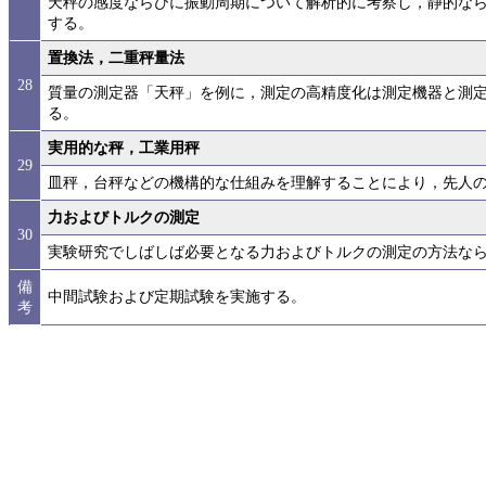
天秤の感度ならびに振動周期について解析的に考察し，静的な
する。
置換法，二重秤量法
28
質量の測定器「天秤」を例に，測定の高精度化は測定機器と測
る。
実用的な秤，工業用秤
29
皿秤，台秤などの機構的な仕組みを理解することにより，先人
力およびトルクの測定
30
実験研究でしばしば必要となる力およびトルクの測定の方法な
備
中間試験および定期試験を実施する。
考