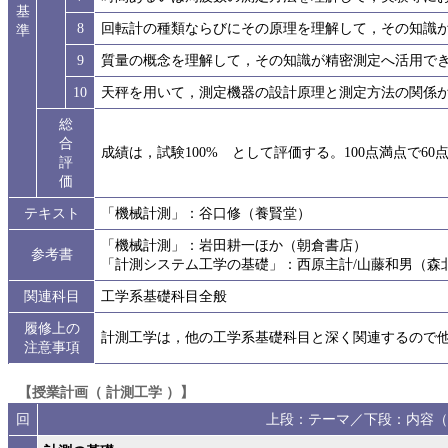
基
8
回転計の種類ならびにその原理を理解して，その知識
準
9
質量の概念を理解して，その知識が精密測定へ活用で
10
天秤を用いて，測定機器の設計原理と測定方法の関係
総
合
成績は，試験100% として評価する。100点満点で6
評
価
テキスト
「機械計測」：谷口修（養賢堂）
「機械計測」：岩田耕一ほか（朝倉書店）
参考書
「計測システム工学の基礎」：西原主計/山藤和男（森
関連科目
工学系基礎科目全般
履修上の
計測工学は，他の工学系基礎科目と深く関連するので
注意事項
【授業計画（ 計測工学 ）】
回
上段：テーマ／下段：内容（