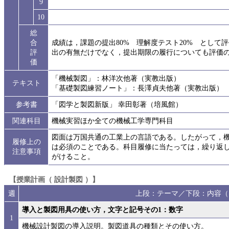
9
10
総
合
成績は，課題の提出80% 理解度テスト20% とし
評
出の有無だけでなく，提出期限の履行についても評価の対
価
「機械製図」：林洋次他著（実教出版）
テキスト
「基礎製図練習ノート」：長澤貞夫他著（実教出版）
参考書
「図学と製図新版」 幸田彰著（培風館）
関連科目
機械実習ほか全ての機械工学専門科目
図面は万国共通の工業上の言語である。したがって，
履修上の
は必須のことである。科目履修に当たっては，繰り返
注意事項
がけること。
【授業計画（ 設計製図 ）】
週
上段：テーマ／下段：内容（
導入と製図用具の使い方，文字と記号その1：数字
1
機械設計製図の導入説明。製図道具の種類とその使い方。