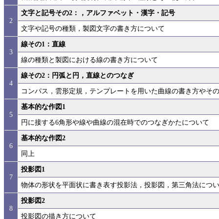
文字と記号その2：，アルファベット・漢字・記号
2
文字や記号の種類，製図文字の書き方について
線その1：直線
3
線の種類と製図における線の書き方について
線その2：円弧と円，直線とのつなぎ
4
コンパス，雲形定規，テンプレートを用いた曲線の書き方やそ
基本的な作図1
5
円に接する6角形や線や曲線の混在時でのつなぎかたについて
基本的な作図2
6
同上
投影図1
7
物体の形状を平面状に書き表す投影法，投影図，第三角法につ
投影図2
8
投影図の描き方について