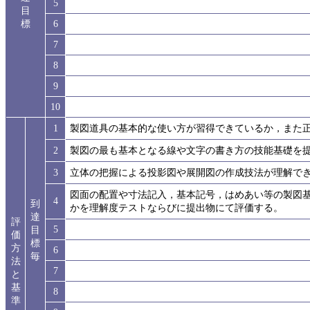
5
目
標
6
7
8
9
10
1
製図道具の基本的な使い方が習得できているか，また
2
製図の最も基本となる線や文字の書き方の技能基礎を
3
立体の把握による投影図や展開図の作成技法が理解で
図面の配置や寸法記入，基本記号，はめあい等の製図
4
到
かを理解度テストならびに提出物にて評価する。
達
評
5
目
価
標
方
6
毎
法
7
と
基
8
準