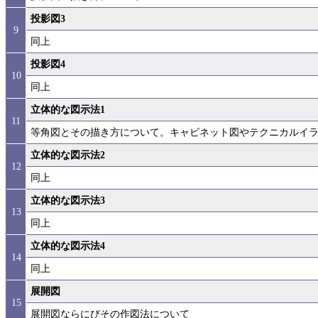
投影図3
9
同上
投影図4
10
同上
立体的な図示法1
11
等角図とその描き方について。キャビネット図やテクニカルイ
立体的な図示法2
12
同上
立体的な図示法3
13
同上
立体的な図示法4
14
同上
展開図
15
展開図ならにびその作図法について