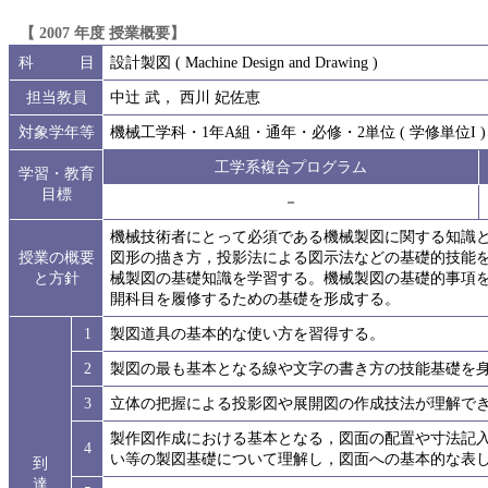
【 2007 年度 授業概要】
科 目
設計製図 ( Machine Design and Drawing )
担当教員
中辻 武， 西川 妃佐恵
対象学年等
機械工学科・1年A組・通年・必修・2単位 ( 学修単位I )
工学系複合プログラム
学習・教育
目標
－
機械技術者にとって必須である機械製図に関する知識と
授業の概要
図形の描き方，投影法による図示法などの基礎的技能
と方針
械製図の基礎知識を学習する。機械製図の基礎的事項を
開科目を履修するための基礎を形成する。
1
製図道具の基本的な使い方を習得する。
2
製図の最も基本となる線や文字の書き方の技能基礎を
3
立体の把握による投影図や展開図の作成技法が理解で
製作図作成における基本となる，図面の配置や寸法記
4
い等の製図基礎について理解し，図面への基本的な表
到
達