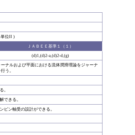
位II )
ＪＡＢＥＥ基準１（１）
(d)1,(d)2-a,(d)2-d,(g)
ャーナルおよび平面における流体潤滑理論をジャーナ
を行う。
きる。
理解できる。
トンピン軸受の設計ができる。