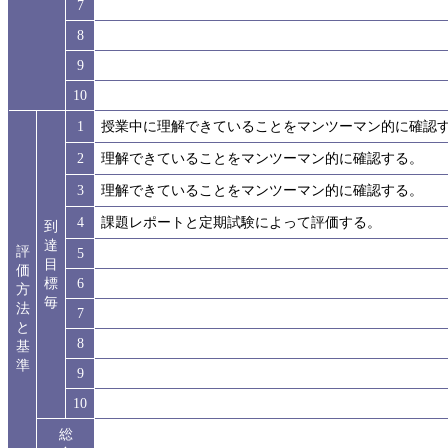
7
8
9
10
1
授業中に理解できていることをマンツーマン的に確認
2
理解できていることをマンツーマン的に確認する。
3
理解できていることをマンツーマン的に確認する。
4
課題レポートと定期試験によって評価する。
到
達
評
5
目
価
標
6
方
毎
法
7
と
8
基
準
9
10
総