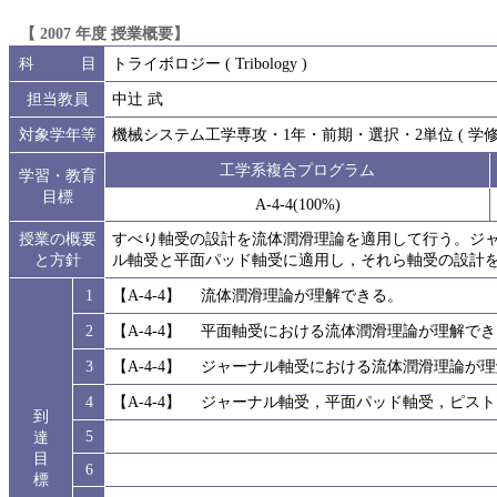
【 2007 年度 授業概要】
科 目
トライボロジー ( Tribology )
担当教員
中辻 武
対象学年等
機械システム工学専攻・1年・前期・選択・2単位 ( 学修単
工学系複合プログラム
学習・教育
目標
A-4-4(100%)
授業の概要
すべり軸受の設計を流体潤滑理論を適用して行う。ジ
と方針
ル軸受と平面パッド軸受に適用し，それら軸受の設計
1
【A-4-4】 流体潤滑理論が理解できる。
2
【A-4-4】 平面軸受における流体潤滑理論が理解で
3
【A-4-4】 ジャーナル軸受における流体潤滑理論が
4
【A-4-4】 ジャーナル軸受，平面パッド軸受，ピス
到
5
達
目
6
標