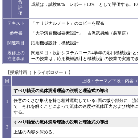
合
成績は，試験90% レポート10% として評価する。1
評
価
テキスト
「オリジナルノート」のコピーを配布
参考書
「大学演習機械要素設計」：吉沢武男編（裳華房）
関連科目
応用機械設計，機械設計
履修上の
関連科目：設計システムコース4学年の応用機械設計と
注意事項
ーの授業は，応用機械設計と機械設計の授業で実施で
【授業計画（ トライボロジー ）】
回
上段：テーマ／下段：内容（
すべり軸受の流体潤滑理論の説明と理論式の導出
任意のくさび形状を持ち相対運動している2面の微小部分に，流
1
て，それを解くことによって流体の速度や流体圧力および粘性
する。
すべり軸受の流体潤滑理論の説明と理論式の導出
2
上述の内容を深める。