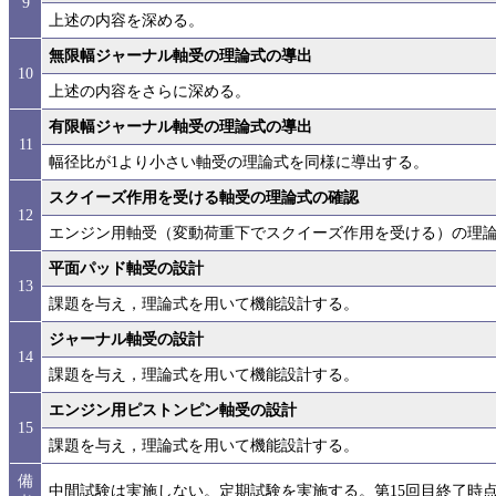
9
上述の内容を深める。
無限幅ジャーナル軸受の理論式の導出
10
上述の内容をさらに深める。
有限幅ジャーナル軸受の理論式の導出
11
幅径比が1より小さい軸受の理論式を同様に導出する。
スクイーズ作用を受ける軸受の理論式の確認
12
エンジン用軸受（変動荷重下でスクイーズ作用を受ける）の理
平面パッド軸受の設計
13
課題を与え，理論式を用いて機能設計する。
ジャーナル軸受の設計
14
課題を与え，理論式を用いて機能設計する。
エンジン用ピストンピン軸受の設計
15
課題を与え，理論式を用いて機能設計する。
備
中間試験は実施しない。定期試験を実施する。第15回目終了時