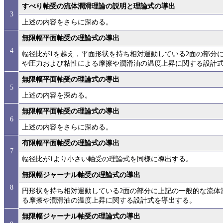
すべり軸受の流体潤滑理論の説明と理論式の導出
3
上述の内容をさらに深める。
無限幅平面軸受の理論式の導出
4
幅径比が1を越え，平面形状を持ち相対運動している2面の部分
や圧力および粘性による摩擦や潤滑油の温度上昇に関する設計
無限幅平面軸受の理論式の導出
5
上述の内容を深める。
無限幅平面軸受の理論式の導出
6
上述の内容をさらに深める。
有限幅平面軸受の理論式の導出
7
幅径比が1より小さい軸受の理論式を同様に導出する。
無限幅ジャーナル軸受の理論式の導出
8
円形状を持ち相対運動している2面の部分に上記の一般的な流体
る摩擦や潤滑油の温度上昇に関する設計式を導出する。
無限幅ジャーナル軸受の理論式の導出