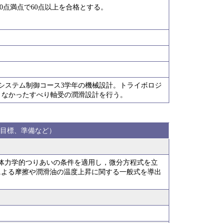
00点満点で60点以上を合格とする。
システム制御コース3学年の機械設計。トライボロジ
きなかったすべり軸受の潤滑設計を行う。
目標、準備など）
体力学的つりあいの条件を適用し，微分方程式を立
による摩擦や潤滑油の温度上昇に関する一般式を導出