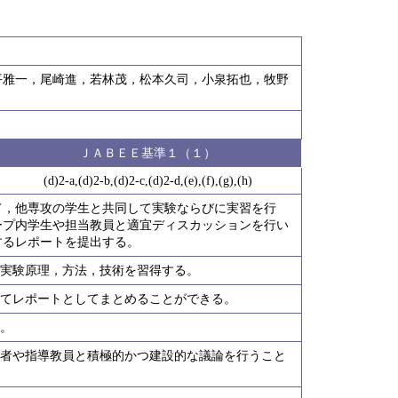
平雅一，尾崎進，若林茂，松本久司，小泉拓也，牧野
ＪＡＢＥＥ基準１（１）
(d)2-a,(d)2-b,(d)2-c,(d)2-d,(e),(f),(g),(h)
て，他専攻の学生と共同して実験ならびに実習を行
ープ内学生や担当教員と適宜ディスカッションを行い
するレポートを提出する。
，実験原理，方法，技術を習得する。
してレポートとしてまとめることができる。
つ。
験者や指導教員と積極的かつ建設的な議論を行うこと