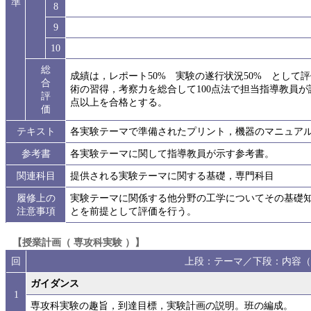
準
8
9
10
総
成績は，レポート50% 実験の遂行状況50% とし
合
術の習得，考察力を総合して100点法で担当指導教員が
評
点以上を合格とする。
価
テキスト
各実験テーマで準備されたプリント，機器のマニュア
参考書
各実験テーマに関して指導教員が示す参考書。
関連科目
提供される実験テーマに関する基礎，専門科目
履修上の
実験テーマに関係する他分野の工学についてその基礎
注意事項
とを前提として評価を行う。
【授業計画（ 専攻科実験 ）】
回
上段：テーマ／下段：内容（
ガイダンス
1
専攻科実験の趣旨，到達目標，実験計画の説明。班の編成。