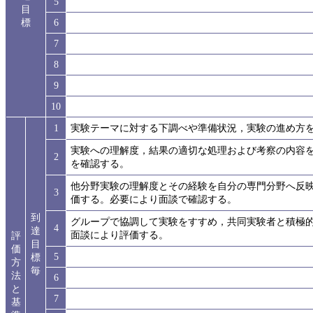
5
目
標
6
7
8
9
10
1
実験テーマに対する下調べや準備状況，実験の進め方
実験への理解度，結果の適切な処理および考察の内容
2
を確認する。
他分野実験の理解度とその経験を自分の専門分野へ反
3
価する。必要により面談で確認する。
到
グループで協調して実験をすすめ，共同実験者と積極
4
達
面談により評価する。
評
目
価
5
標
方
毎
法
6
と
7
基