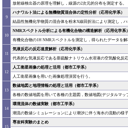
放射線検出器の原理を理解し，線源の2次元的分布を測定する。
ハナワルト法による無機物質混合体の定性分析（応用化学系）
9
結晶性無機化学物質の混合体を粉末X線回折法により測定し，ハ
NMRスペクトル分析による有機化合物の構造解析（応用化学系
10
有機化合物の1H NMRスペクトルを測定し，得られたデータを
気液反応の反応速度解析（応用化学系）
11
代表的な気液反応である亜硫酸ナトリウム水溶液の空気酸化反
人工衛星画像の処理と活用（都市工学系）
12
人工衛星画像を用いた画像処理演習を行う。
数値地図と地理情報の処理と活用（都市工学系）
13
各種の数値地図を用いて各種の主題図，数値地図(デジタルマッ
環境流体の数値実験（都市工学系）
14
潮流の数値シミュレーションにより潮汐に伴う海水の流動の様
専攻科実験のまとめ
15