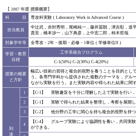
【 2007 年度 授業概要】
科 目
専攻科実験 ( Laboratory Work in Advanced Course )
中辻武，赤対秀明，尾崎純一，藤井冨朗，津吉彰，道
担当教員
貴至，橋本渉一，山下典彦，上中宏二郎，柿木哲哉
対象学年等
全専攻・2年・後期・必修・1単位 ( 学修単位II )
工学系複合プログラム
学習・教育
目標
C-1(50%) C-2(30%) C-4(20%)
幅広い技術の習得と複合的視野を養うことを目的とし
授業の概要
う。各専門学科から提供された複数のテーマを，グル
と方針
ながら実験を行う。また実験内容や得られた結果に関
1
【C-1】 実験趣旨を十分に理解した上で実験を行い
2
【C-1】 実験で得られた結果を整理し，考察を展開
3
【C-2】 他分野の工学に関心を持ち複合的視野を持
【C-4】 グループ実験により協調性を養い，共同実
4
ができる。
到
達