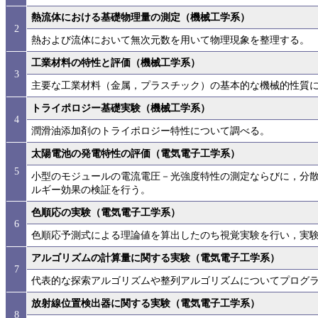
熱流体における基礎物理量の測定（機械工学系）
2
熱および流体において無次元数を用いて物理現象を整理する。
工業材料の特性と評価（機械工学系）
3
主要な工業材料（金属，プラスチック）の基本的な機械的性質
トライポロジー基礎実験（機械工学系）
4
潤滑油添加剤のトライポロジー特性について調べる。
太陽電池の発電特性の評価（電気電子工学系）
5
小型のモジュールの電流電圧－光強度特性の測定ならびに，分散
ルギー効果の検証を行う。
色順応の実験（電気電子工学系）
6
色順応予測式による理論値を算出したのち視覚実験を行い，実
アルゴリズムの計算量に関する実験（電気電子工学系）
7
代表的な探索アルゴリズムや整列アルゴリズムについてプログ
放射線位置検出器に関する実験（電気電子工学系）
8