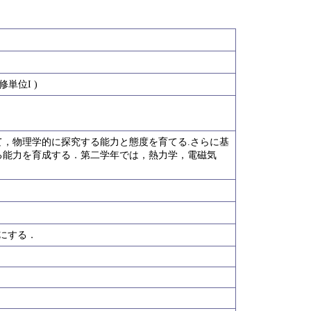
単位I )
，物理学的に探究する能力と態度を育てる.さらに基
る能力を育成する．第二学年では，熱力学，電磁気
にする．