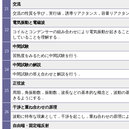
交流
21
交流の性質を学び，実行値，誘導リアクタンス，容量リアクタ
電気振動と電磁波
22
コイルとコンデンサーの組み合わせにより電気振動が起きるこ
していることを理解する．
中間試験
23
習熟度をみるために中間試験を行う.
中間試験の解説
24
中間試験の答え合わせと解説を行う．
正弦波
25
周期，角振動数，振動数，波長などの基本的な概念と，波動の
きるようにする．
干渉と重ね合わせの原理
26
波動に特有な現象として，干渉を起こし，重ね合わせの原理に
自由端・固定端反射