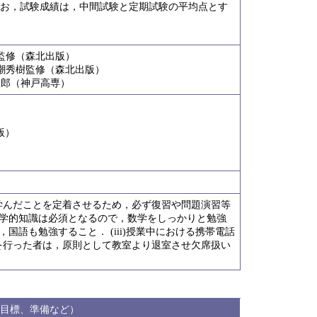
．なお，試験成績は，中間試験と定期試験の平均点とす
樹監修（森北出版）
」潮秀樹監修（森北出版）
太郎（神戸高専）
版）
．学んだことを定着させるため，必ず復習や問題演習等
は数学的知識は必須となるので，数学をしっかりと勉強
国語も勉強すること． (iii)授業中における携帯電話
を行った者は，原則として教室より退室させ欠席扱い
目標、準備など）