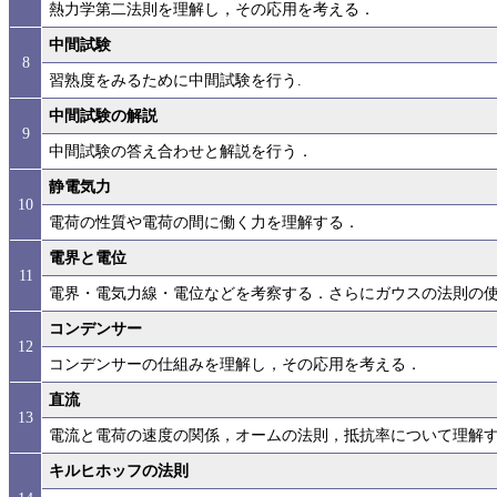
熱力学第二法則を理解し，その応用を考える．
中間試験
8
習熟度をみるために中間試験を行う.
中間試験の解説
9
中間試験の答え合わせと解説を行う．
静電気力
10
電荷の性質や電荷の間に働く力を理解する．
電界と電位
11
電界・電気力線・電位などを考察する．さらにガウスの法則の
コンデンサー
12
コンデンサーの仕組みを理解し，その応用を考える．
直流
13
電流と電荷の速度の関係，オームの法則，抵抗率について理解
キルヒホッフの法則