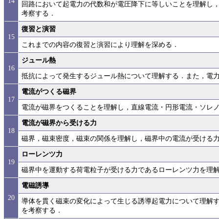
14
回路において起電力の代数和が電圧降下に等しいことを理解し
考察する．
復習と演習
15
これまでの内容の復習と演習により理解を深める．
ジュール熱
16
抵抗によって発生するジュール熱について理解する．また，電
電流がつくる磁界
17
電流が磁界をつくることを理解し，直線電流・円形電流・ソレ
電流が磁界から受ける力
18
磁界，磁束密度，磁束の関係を理解し，磁界中の電流が受ける
ローレンツ力
19
磁界中を運動する荷電粒子が受ける力であるローレンツ力を理
電磁誘導
20
導体を貫く磁束の変化によって生じる誘導起電力について理解
を考察する．