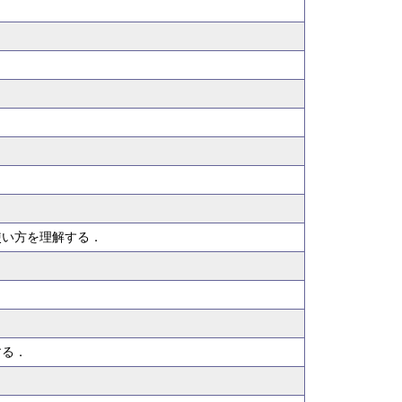
使い方を理解する．
する．