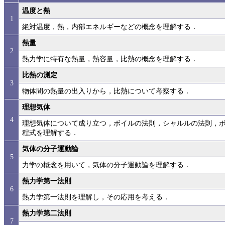
温度と熱
1
絶対温度，熱，内部エネルギーなどの概念を理解する．
熱量
2
熱力学に特有な熱量，熱容量，比熱の概念を理解する．
比熱の測定
3
物体間の熱量の出入りから，比熱について考察する．
理想気体
4
理想気体について成り立つ，ボイルの法則，シャルルの法則，
程式を理解する．
気体の分子運動論
5
力学の概念を用いて，気体の分子運動論を理解する．
熱力学第一法則
6
熱力学第一法則を理解し，その応用を考える．
熱力学第二法則
7