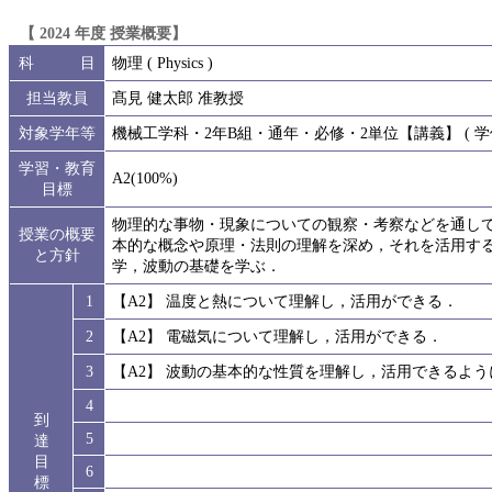
【 2024 年度 授業概要】
科 目
物理 ( Physics )
担当教員
髙見 健太郎 准教授
対象学年等
機械工学科・2年B組・通年・必修・2単位【講義】 ( 学修
学習・教育
A2(100%)
目標
物理的な事物・現象についての観察・考察などを通して
授業の概要
本的な概念や原理・法則の理解を深め，それを活用す
と方針
学，波動の基礎を学ぶ．
1
【A2】 温度と熱について理解し，活用ができる．
2
【A2】 電磁気について理解し，活用ができる．
3
【A2】 波動の基本的な性質を理解し，活用できるよう
4
到
5
達
目
6
標