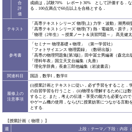
合
成績は，試験70% レポート30% として評価する
評
る．100点満点で60点以上を合格とする．
価
「高専テキストシリーズ 物理(上) 力学・波動」潮秀
テキスト
「高専テキストシリーズ 物理(下) 熱・電磁気・原子
「物理（2年生）～授業ノート＆演習問題～」 髙見健
「セミナー 物理基礎＋物理」 （第一学習社）
「フォトサイエンス 物理図録」（数研出版）
参考書
「高専の物理問題集[第3版]」田中冨士男編著（森北出
「理科年表」国立天文台編集（丸善）
「理化学辞典」長倉三郎他編集（岩波書店）
関連科目
国語，数学I，数学II
(i)授業計画とテキストに従い，必ず予習をすること
の自習学習を行うこと． (ii)物理を理解するために
履修上の
すること. また，考えの伝達・享受の能力も必要なので，
注意事項
やゲーム機の使用，ならびに授業妨害につながる言動
とする.
【授業計画（ 物理 ）】
週
上段：テーマ／下段：内容（