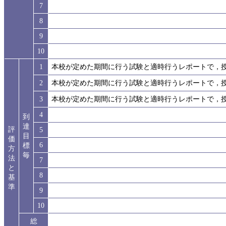
7
8
9
10
1
本校が定めた期間に行う試験と適時行うレポートで，
2
本校が定めた期間に行う試験と適時行うレポートで，
3
本校が定めた期間に行う試験と適時行うレポートで，
4
到
達
評
5
目
価
6
標
方
毎
法
7
と
8
基
準
9
10
総