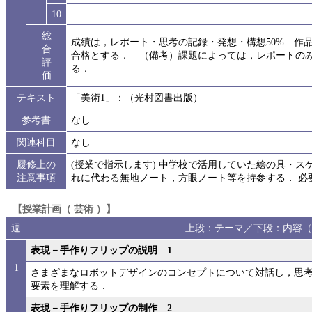
10
総
成績は，レポート・思考の記録・発想・構想50% 作品5
合
合格とする． （備考）課題によっては，レポートのみ
評
る．
価
テキスト
「美術1」：（光村図書出版）
参考書
なし
関連科目
なし
履修上の
(授業で指示します) 中学校で活用していた絵の具・ス
注意事項
れに代わる無地ノート，方眼ノート等を持参する． 必
【授業計画（ 芸術 ）】
週
上段：テーマ／下段：内容（
表現－手作りフリップの説明 1
1
さまざまなロボットデザインのコンセプトについて対話し，思
要素を理解する．
表現－手作りフリップの制作 2