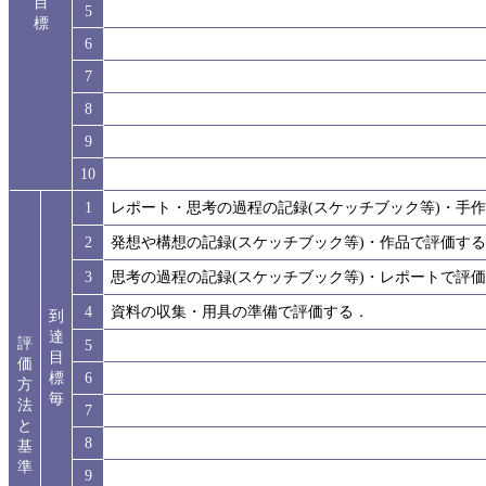
目
5
標
6
7
8
9
10
1
レポート・思考の過程の記録(スケッチブック等)・手
2
発想や構想の記録(スケッチブック等)・作品で評価
3
思考の過程の記録(スケッチブック等)・レポートで評
4
資料の収集・用具の準備で評価する．
到
達
評
5
目
価
標
6
方
毎
法
7
と
8
基
準
9