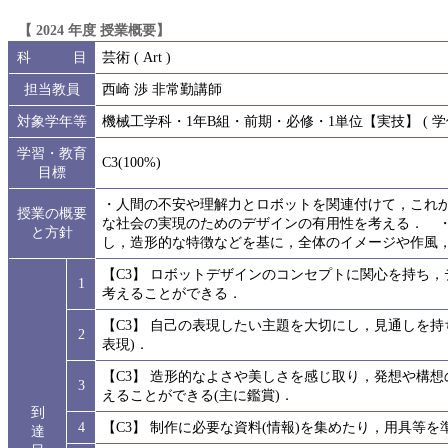
【 2024 年度 授業概要】
科 目
芸術 ( Art )
担当教員
西崎 渉 非常勤講師
対象学年等
機械工学科・1年B組・前期・必修・1単位【実技】 ( 学修
学習・教育
C3(100%)
目標
・人間の不安や理解力とロボットを関連付けて，これ
授業の概要
な社会の実現のためのデザインの有用性を考える． 
と方針
し，造形的な特徴などを基に，全体のイメージや作風
【C3】 ロボットデザインのコンセプトに関心を持ち
1
考えることができる．
【C3】 自己の表現したい主題を大切にし，見通しを
2
表現)．
【C3】 造形的なよさや美しさを感じ取り，発想や構
3
えることができる(主に鑑賞)．
到
4
【C3】 制作に必要な資料(情報)を集めたり，用具等
達