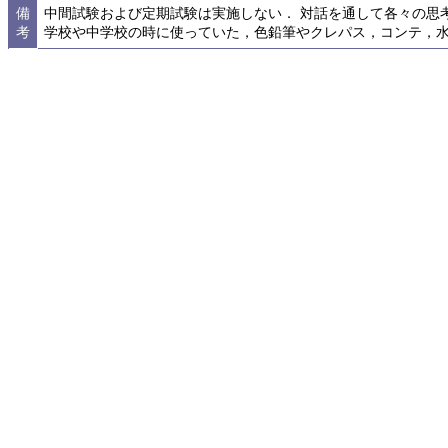
備
中間試験および定期試験は実施しない． 対話を通して各々の思
考
学校や中学校の時に使っていた，色鉛筆やクレパス，コンテ，