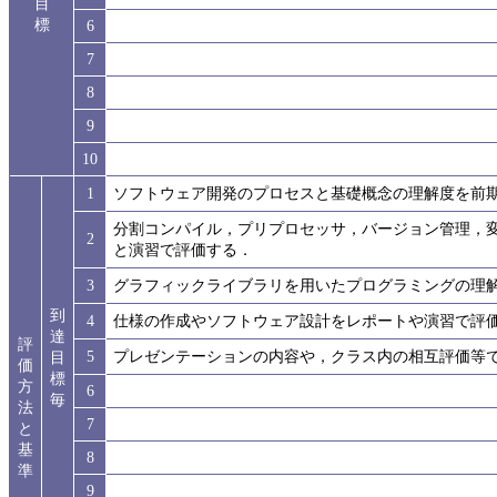
目
標
6
7
8
9
10
1
ソフトウェア開発のプロセスと基礎概念の理解度を前
分割コンパイル，プリプロセッサ，バージョン管理，
2
と演習で評価する．
3
グラフィックライブラリを用いたプログラミングの理
到
4
仕様の作成やソフトウェア設計をレポートや演習で評
達
評
5
プレゼンテーションの内容や，クラス内の相互評価等
目
価
標
方
6
毎
法
7
と
基
8
準
9