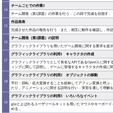
チームごとでの作業3
14
チーム開発（第1課題）の作業を行う．この回で完成を目指す．
作品発表
15
完成させた作品の報告を行う．また，相互に動作を確認し，作
チーム開発（第2課題）の説明
16
グラフィックライブラリを用いたゲーム開発に関する要求を提
グラフィックライブラリの利用1 キャラクタの作成
17
グラフィックライブラリとして有名なAPIであるOpenGLに
ィングに関して説明し，ゲームに登場するキャラクタの作成に
グラフィックライブラリの利用2 オブジェクトの移動
18
平行・回転・拡大変換することを総称してアフィン変換と呼ぶ
たり，アニメーションに関する説明を行い，実習を通して理解
グラフィックライブラリの利用3 いろいろなイベント
19
glutとよばれるユーザツールキットを用いたマウスやキーボー
める．