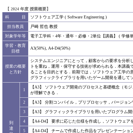
【 2024 年度 授業概要】
科 目
ソフトウェア工学 ( Software Engineering )
担当教員
戸崎 哲也 教授
対象学年等
電子工学科・4年・通年・必修・2単位【講義】 ( 学修単位I
学習・教育
A3(50%), A4-D4(50%)
目標
システムエンジニアにとって，顧客からの要求を分析
授業の概要
トを重ね，運用・保守する技術が求められる．本講義
と方針
ることを目的とする．前期では，ソフトウェア工学の
グラフィックライブラリを用いたゲーム開発を通して
【A3】 ソフトウェア開発のプロセスと基礎概念（モ
1
が理解できる．
2
【A3】 分割コンパイル，プリプロセッサ，バージョ
3
【A3】 グラフィックライブラリを用いたプログラム
4
【A4-D4】 要求に応じた仕様を作成し，ソフトウェ
到
達
5
【A4-D4】 チームで作成した作品をプレゼンテーシ