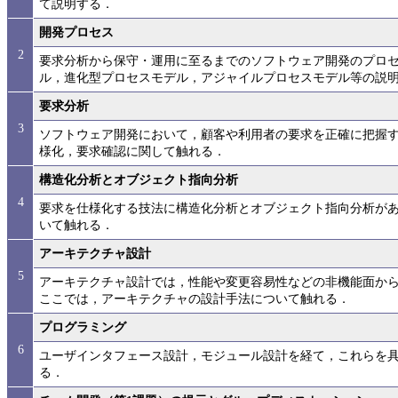
て説明する．
開発プロセス
2
要求分析から保守・運用に至るまでのソフトウェア開発のプロ
ル，進化型プロセスモデル，アジャイルプロセスモデル等の説
要求分析
3
ソフトウェア開発において，顧客や利用者の要求を正確に把握
様化，要求確認に関して触れる．
構造化分析とオブジェクト指向分析
4
要求を仕様化する技法に構造化分析とオブジェクト指向分析が
いて触れる．
アーキテクチャ設計
5
アーキテクチャ設計では，性能や変更容易性などの非機能面か
ここでは，アーキテクチャの設計手法について触れる．
プログラミング
6
ユーザインタフェース設計，モジュール設計を経て，これらを
る．