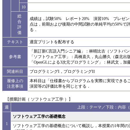
10
総
成績は，試験50% レポート20% 演習10% プレゼ
合
点は，前期および後期の中間試験の単純平均の50%で評
評
る．
価
テキスト
適宜プリントを配布する
「新訂新C言語入門シニア編」：林晴比古（ソフトバン
参考書
「ソフトウェア工学」：高橋直久，丸山勝久（森北出
「OpenGLによる3次元プログラミング」：林武文，加
関連科目
プログラミングI，プログラミングII
履修上の
本科目は「仕様書からプログラムを実際に実現できる
注意事項
演習等の評価比率を同じとする．
【授業計画（ ソフトウェア工学 ）】
週
上段：テーマ／下段：内容（
ソフトウェア工学の基礎概念
1
ソフトウェア工学の基礎概念について概説し，本授業の1年間の