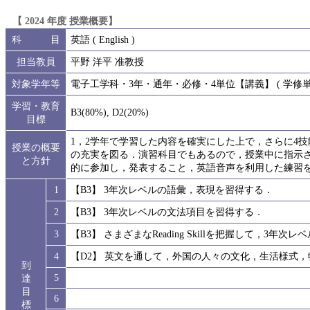
【 2024 年度 授業概要】
科 目
英語 ( English )
担当教員
平野 洋平 准教授
対象学年等
電子工学科・3年・通年・必修・4単位【講義】 ( 学修単位
学習・教育
B3(80%), D2(20%)
目標
1，2学年で学習した内容を確実にした上で，さらに4
授業の概要
の充実を図る．演習科目でもあるので，授業中に指示
と方針
的に参加し，発表すること，英語音声を利用した練習
1
【B3】 3年次レベルの語彙，表現を習得する．
2
【B3】 3年次レベルの文法項目を習得する．
3
【B3】 さまざまなReading Skillを把握して，3
4
【D2】 英文を通して，外国の人々の文化，生活様式
到
5
達
目
6
標