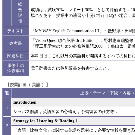
総
合
成績は，試験70% レポート30% として評価する．1
評
場合がある．授業中の演習が十分に行われない場合，
価
テキスト
「MY WAY English Communication III」：飯
「Vision Quest 総合英語 3rd Edition」：野村恵造編
参考書
「理工系学生のための必修英単語2600」：亀山太一監
関連科目
本科目は，これ以外の英語科が開講するすべての科目
履修上の
電子辞書または英和辞書を持参すること．
注意事項
【授業計画（ 英語 ）】
週
上段：テーマ／下段：内容（
Introduction
1
シラバス解説，英語学習の心構え，予習復習の仕方等．
Strategy for Listening & Reading 1
2
「言語・比較文化」に関する英語を題材に，必要な情報を聞き