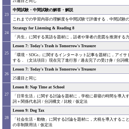
21週目と同じ
中間試験・中間試験の解答・解説
23
これまでの学習内容の理解度を中間試験で評価する．中間試験
Strategy for Listening & Reading 8
24
「共生」に関する英語を題材に，話者や筆者の意図を推測する
Lesson 7: Today's Trash is Tomorrow's Treasure
25
「環境・SDGs」に関するインターネット記事を題材に，アイ
する．（文法項目）現在完了進行形 / 過去完了の受け身 / 分詞構
Lesson 7: Today's Trash is Tomorrow's Treasure
26
25週目と同じ
Lesson 8: Nap Time at School
27
「日常生活」に関する討論を題材に，学校に昼寝の時間を導入
詞＋関係代名詞 / 分詞構文 / 比較 / 仮定法
Lesson 9: Dog Tax
28
「社会生活・動物」に関する討論を題材に，犬税を導入するこ
の非制限用法 / 仮定法