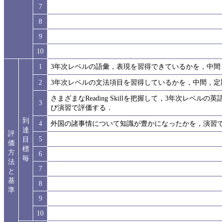
7
8
9
10
1
3年次レベルの語彙，表現を習得できているかを，中間
2
3年次レベルの文法項目を習得しているかを，中間，定
さまざまなReading Skillを把握して，3年次レ
3
び演習で評価する．
到
4
外国の諸事情について知識が豊かになったかを，演習
達
評
5
目
価
標
方
6
毎
法
7
と
基
8
準
9
10