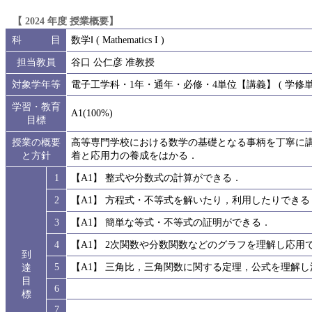
【 2024 年度 授業概要】
科 目
数学Ⅰ ( Mathematics I )
担当教員
谷口 公仁彦 准教授
対象学年等
電子工学科・1年・通年・必修・4単位【講義】 ( 学修単位
学習・教育
A1(100%)
目標
授業の概要
高等専門学校における数学の基礎となる事柄を丁寧に
と方針
着と応用力の養成をはかる．
1
【A1】 整式や分数式の計算ができる．
2
【A1】 方程式・不等式を解いたり，利用したりできる
3
【A1】 簡単な等式・不等式の証明ができる．
4
【A1】 2次関数や分数関数などのグラフを理解し応用
到
5
【A1】 三角比，三角関数に関する定理，公式を理解
達
目
6
標
7