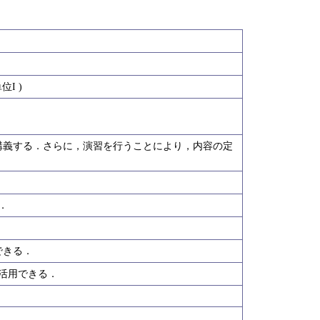
I )
講義する．さらに，演習を行うことにより，内容の定
．
できる．
し活用できる．