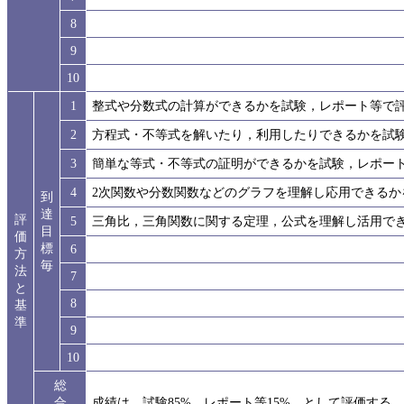
8
9
10
1
整式や分数式の計算ができるかを試験，レポート等で
2
方程式・不等式を解いたり，利用したりできるかを試
3
簡単な等式・不等式の証明ができるかを試験，レポー
4
2次関数や分数関数などのグラフを理解し応用できるか
到
達
評
5
三角比，三角関数に関する定理，公式を理解し活用で
目
価
標
6
方
毎
法
7
と
8
基
準
9
10
総
合
成績は，試験85% レポート等15% として評価する