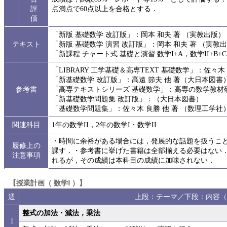
評
点満点で60点以上を合格とする．
価
「新版 基礎数学 改訂版」：岡本 和夫 著 （実教出版）
テキスト
「新版 基礎数学 演習 改訂版」：岡本 和夫 著 （実教
「新課程 チャート式 基礎と演習 数学I+A，数学II+B
「LIBRARY 工学基礎＆高専TEXT 基礎数学」：佐々木
「新基礎数学 改訂版」：高遠 節夫 他 著（大日本図書
参考書
「高専テキストシリーズ 基礎数学」：高専の数学教材
「新基礎数学問題集 改訂版」：（大日本図書）
「基礎数学問題集」：佐々木 良勝 他 著 （数理工学社
関連科目
1年の数学II，2年の数学I・数学II
・時間に余裕がある場合には，発展的な話題を扱うこ
履修上の
課す．・参考書に挙げた書籍は全部揃える必要はない
注意事項
れるが，その成績は本科目の成績に加味されない．
【授業計画（ 数学Ⅰ ）】
週
上段：テーマ／下段：内容（
整式の加法・減法，乗法
1