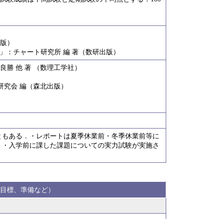
出版）
+C」：チャート研究所 編 著（数研出版）
 良勝 他 著 （数理工学社）
）
研究会 編（森北出版）
）
ともある．・レポートは夏季休業前・冬季休業前等に
．・入学前に課した課題についての実力試験が実施さ
目標、準備など）