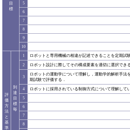
5
目
標
6
7
8
9
10
1
ロボットと専用機械の相違が記述できることを定期試
2
ロボット設計に際してその構成要素を適切に選択でき
ロボットの運動学について理解し，運動学的解析手法
3
期試験で評価する．
到
4
ロボットに採用されている制御方式について理解して
達
評
5
目
価
標
方
6
毎
法
7
と
基
8
準