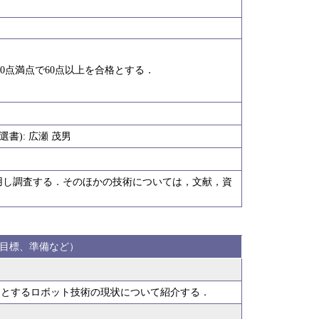
00点満点で60点以上を合格とする．
書): 広瀬 茂男
用し調査する．そのほかの技術については，文献，資
目標、準備など）
めとするロボット技術の現状について紹介する．