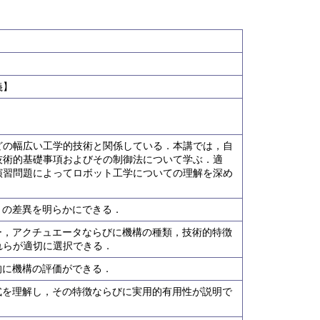
義】
どの幅広い工学的技術と関係している．本講では，自
技術的基礎事項およびその制御法について学ぶ．適
演習問題によってロボット工学についての理解を深め
械との差異を明らかにできる．
サー，アクチュエータならびに機構の種類，技術的特徴
れらが適切に選択できる．
析的に機構の評価ができる．
方式を理解し，その特徴ならびに実用的有用性が説明で