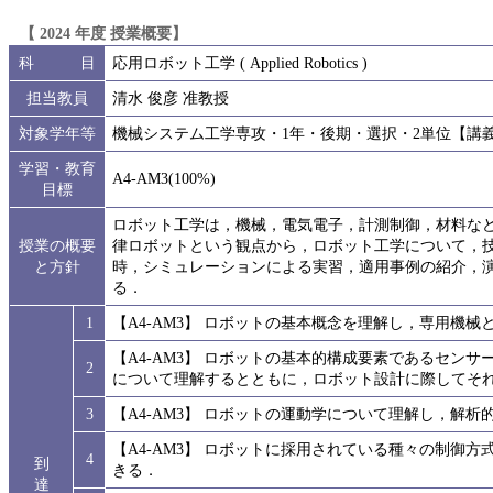
【 2024 年度 授業概要】
科 目
応用ロボット工学 ( Applied Robotics )
担当教員
清水 俊彦 准教授
対象学年等
機械システム工学専攻・1年・後期・選択・2単位【講
学習・教育
A4-AM3(100%)
目標
ロボット工学は，機械，電気電子，計測制御，材料な
授業の概要
律ロボットという観点から，ロボット工学について，
と方針
時，シミュレーションによる実習，適用事例の紹介，
る．
1
【A4-AM3】 ロボットの基本概念を理解し，専用機
【A4-AM3】 ロボットの基本的構成要素であるセン
2
について理解するとともに，ロボット設計に際してそ
3
【A4-AM3】 ロボットの運動学について理解し，解
【A4-AM3】 ロボットに採用されている種々の制御
4
到
きる．
達