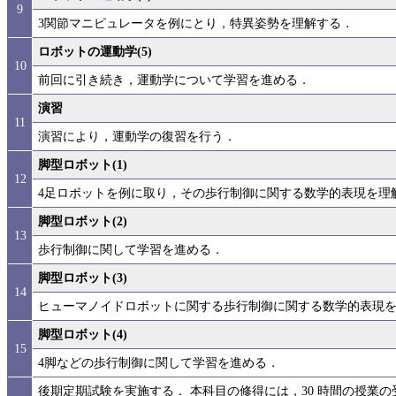
9
3関節マニピュレータを例にとり，特異姿勢を理解する．
ロボットの運動学(5)
10
前回に引き続き，運動学について学習を進める．
演習
11
演習により，運動学の復習を行う．
脚型ロボット(1)
12
4足ロボットを例に取り，その歩行制御に関する数学的表現を理
脚型ロボット(2)
13
歩行制御に関して学習を進める．
脚型ロボット(3)
14
ヒューマノイドロボットに関する歩行制御に関する数学的表現
脚型ロボット(4)
15
4脚などの歩行制御に関して学習を進める．
後期定期試験を実施する． 本科目の修得には，30 時間の授業の