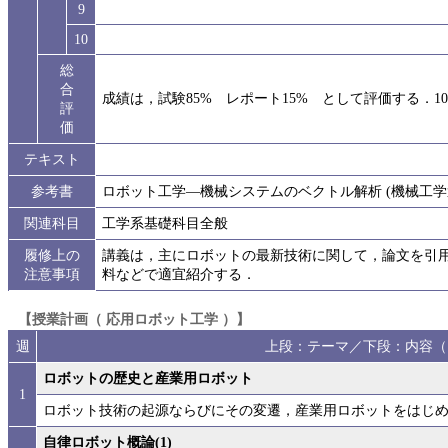
9
10
総
合
成績は，試験85% レポート15% として評価する．1
評
価
テキスト
参考書
ロボット工学―機械システムのベクトル解析 (機械工学選
関連科目
工学系基礎科目全般
履修上の
講義は，主にロボットの最新技術に関して，論文を引
注意事項
料などで適宜紹介する．
【授業計画（ 応用ロボット工学 ）】
週
上段：テーマ／下段：内容（
ロボットの歴史と産業用ロボット
1
ロボット技術の起源ならびにその変遷，産業用ロボットをはじ
自律ロボット概論(1)