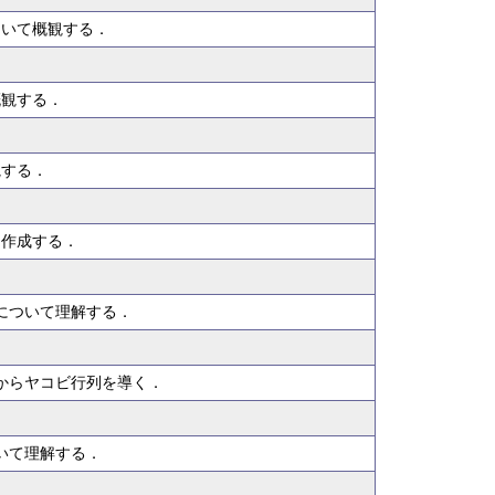
ついて概観する．
概観する．
観する．
を作成する．
について理解する．
からヤコビ行列を導く．
いて理解する．